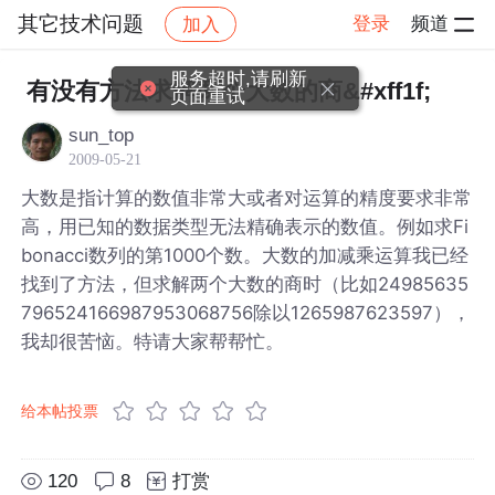
其它技术问题
登录
频道
加入
帖子详情
社区
其它技术问题
服务超时,请刷新
有没有方法求解两个大数的商&#xff1f;
页面重试
sun_top
2009-05-21
大数是指计算的数值非常大或者对运算的精度要求非常
高，用已知的数据类型无法精确表示的数值。例如求Fi
bonacci数列的第1000个数。大数的加减乘运算我已经
找到了方法，但求解两个大数的商时（比如24985635
796524166987953068756除以1265987623597），
我却很苦恼。特请大家帮帮忙。
给本帖投票
120
8
打赏