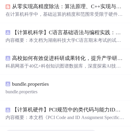
从零实现高精度除法：算法原理、C++实现与工程优化
在计算机科学中，基础运算的精度和范围常受限于硬件数
据类型。当处理超出内置整数范围（如long long）或要求
绝对精确（如金融计算）的数值时，高精度计算成为核心
【计算机科学】C语言基础语法与编程实践：湖南科技大学期末考试核心知识点解析
技术。其核心原理是模拟人工竖式计算，用数组或字符串
表示
大数
，并实现对应的四则运算。其中，除法因涉及试
内容概要：本文档为湖南科技大学C语言期末考试的试题
商
、估
商
、减法和移位等复杂步骤，成为算法设计与实现
库，主要包含多套选择题，涵盖C语言的基础知识点，如
的重点与难点。通过实现高精度除法，不仅能解决
大数
运
基本数据类型、运算符与表达式、控制结构（if、switch、
算的实际需求，如密码学、科学计算，更是深入理解计算
高校如何有效促进科研成果转化，提升产学研合作效率？.docx
循环）、数组、字符串处理、函数定义与调用、指针初步
机运算底层逻辑、锻炼工程实现能力的绝佳实践。本文将
等内容。题目形式为单项选择题，每道题后附有正确答
科易网基于40亿+科创知识图谱数据库，深度探索AI技术
以C++为例，详细拆解高精度除法的朴素算法实现，涵盖
案，旨在帮助学生巩固C语言语法和程序逻辑理解，提升
在技术转移、成果转化、技术经纪、知识产权、产业创
编程实践能力。; 适合人群：适用于高等院校计算机相关专
新、科技招
商
等垂直领域的多样化应用场景，研究科技创
业学习C语言课程的学生，特别是准备期末考试或需要强
bundle.properties
新领域的AI+数智化解决方案，推动科技创新与产业创新
化基础知识的初学者。; 使用场景及目标：①用于考前复
智能化发展。
bundle.properties
习，检验对C语言核心概念的掌握程度；②辅助教师出题
或课堂教学练习；③通过反复练习提高编程思维与代码逻
辑分析能力。; 阅读建议：建议结合教材和上机实践进行练
【计算机硬件】PCI规范中的类代码与能力ID分配：设备功能分类及扩展能力标识系统设计
习，重点关注易错题和涉及复杂逻辑控制的题目，理解每
内容概要：本文档《PCI Code and ID Assignment Specificati
道题背后的程序执行流程，以达到真正掌握语言特性的目
on Revision 1.10》由PCI-SIG发布，定义了PCI设备的类代
的。
码（Class Codes）、能力标识（Capability IDs）和扩展能