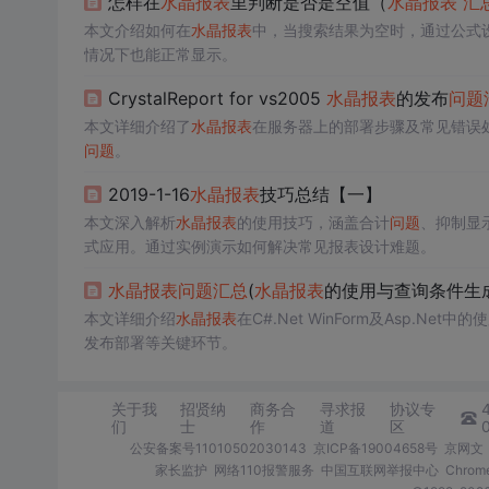
怎样在
水晶报表
里判断是否是空值（
水晶报表
汇
本文介绍如何在
水晶报表
中，当搜索结果为空时，通过公式设
情况下也能正常显示。
CrystalReport for vs2005
水晶报表
的发布
问题
本文详细介绍了
水晶报表
在服务器上的部署步骤及常见错误处理
问题
。
2019-1-16
水晶报表
技巧总结【一】
本文深入解析
水晶报表
的使用技巧，涵盖合计
问题
、抑制显
式应用。通过实例演示如何解决常见报表设计难题。
水晶报表
问题
汇总
(
水晶报表
的使用与查询条件生
本文详细介绍
水晶报表
在C#.Net WinForm及Asp
发布部署等关键环节。
关于我
招贤纳
商务合
寻求报
协议专
们
士
作
道
区
公安备案号11010502030143
京ICP备19004658号
京网文〔
家长监护
网络110报警服务
中国互联网举报中心
Chro