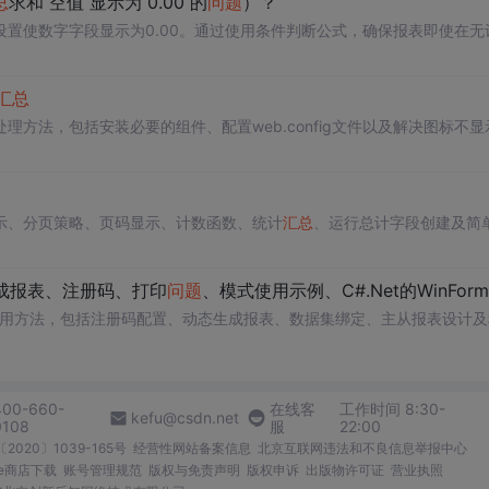
总
求和 空值 显示为 0.00 的
问题
）？
置使数字字段显示为0.00。通过使用条件判断公式，确保报表即使在无
汇总
方法，包括安装必要的组件、配置web.config文件以及解决图标不显
示、分页策略、页码显示、计数函数、统计
汇总
、运行总计字段创建及简
成报表、注册码、打印
问题
、模式使用示例、C#.Net的WinForm中的使用、程序发布与部
.Net中的使用方法，包括注册码配置、动态生成报表、数据集绑定、主从报表设计
400-660-
在线客
工作时间 8:30-
kefu@csdn.net
0108
服
22:00
2020〕1039-165号
经营性网站备案信息
北京互联网违法和不良信息举报中心
me商店下载
账号管理规范
版权与免责声明
版权申诉
出版物许可证
营业执照