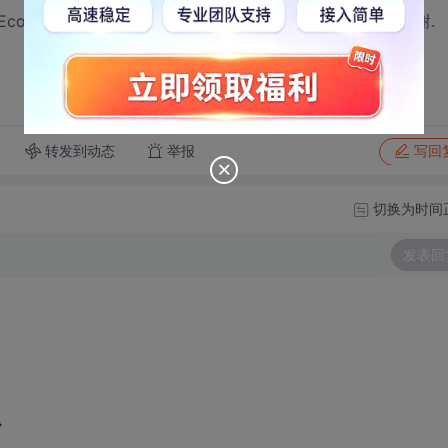
为Ecolumn每一行都是公式求出来的, 那么他们怎么求和呢?谢谢.
转发到动态
举报
写回
切换为时间
发表回
}