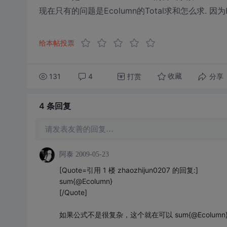
现在只有的问题是Ecolumn的Total求和怎么求. 因
给本帖投票
131
4
打赏
分享
收藏
4 条
回复
请发表友善的回复…
阿泰
2009-05-23
[Quote=引用 1 楼 zhaozhijun0207 的回复:]
sum{@Ecolumn}
[/Quote]
如果公式不是很复杂，这个就在可以 sum{@Ecolumn