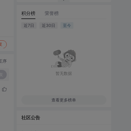
积分榜
荣誉榜
近7日
近30日
至今
复
正序
暂无数据
复
查看更多榜单
社区公告