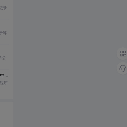
记录
示等
单公
署)
及程序