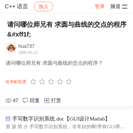
C++ 语言
登录
频道
加入
帖子详情
社区
C++ 语言
请问哪位师兄有 求圆与曲线的交点的程序
&#xff1f;
hua737
2009-05-21
请问哪位师兄有 求圆与曲线的交点的程序？
给本帖投票
47
回复
打赏
手写数字识别系统.doc【GUI设计Matlab】
资 源 简 介 手写数字识别系统，非常好的啊!带有GUI界
面，使用方便! 详 情 说 明 用这个手写数字识别系统，你可