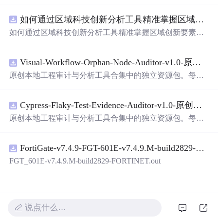
以轻松地识别手写数字。这个系统不仅功能强大，而且还
如何通过区域科技创新分析工具精准掌握区域创新要素分布与产业链融合现状？.docx
带有直观的图形用户界面（GUI），非常容易使用。你只
需要将手写数字输入系统，它将立即给出准确的识别结
如何通过区域科技创新分析工具精准掌握区域创新要素分
果。这个系统可以在各种场景中使用，无论是学校、工作
布与产业链融合现状？
还是日常生活，都能为你提供快速和准确的识别服务。它
是一个非常方便和实用的工具，你一定会喜欢它的！
Visual-Workflow-Orphan-Node-Auditor-v1.0-原创源码与文档.zip
原创本地工程审计与分析工具合集中的独立资源包。每个
ZIP包含完整源码、3项自动化测试、可复现合成示例、离
线HTML、JSON与SVG报告、1080×720真实运行效果图、
Cypress-Flaky-Test-Evidence-Auditor-v1.0-原创源码与文档.zip
README、运行说明、功能清单、MIT License及原创与授
权声明。解压后进入project目录，执行npm test验证算法，
原创本地工程审计与分析工具合集中的独立资源包。每个
执行npm run report生成报告，也可通过本地静态服务器打
ZIP包含完整源码、3项自动化测试、可复现合成示例、离
开网页。运行时零第三方依赖，不包含热点产品或开源项
线HTML、JSON与SVG报告、1080×720真实运行效果图、
目源码、Logo、官方截图、论文、生产日志或其他受限素
FortiGate-v7.4.9-FGT-601E-v7.4.9.M-build2829-FORTINET.out
README、运行说明、功能清单、MIT License及原创与授
材。适合前端开发、AI应用工程、测试审计和课程实践。
权声明。解压后进入project目录，执行npm test验证算法，
FGT_601E-v7.4.9.M-build2829-FORTINET.out
执行npm run report生成报告，也可通过本地静态服务器打
开网页。运行时零第三方依赖，不包含热点产品或开源项
目源码、Logo、官方截图、论文、生产日志或其他受限素
材。适合前端开发、AI应用工程、测试审计和课程实践。
说点什么…