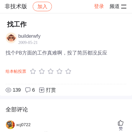
非技术版
登录
频道
加入
帖子详情
社区
非技术版
找工作
builderwfy
2009-05-21
找个PB方面的工作真难啊，投了简历都没反应
给本帖投票
139
6
打赏
全部评论
xcj0722
赞