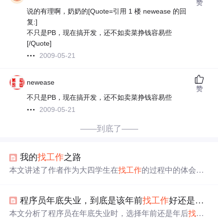
赞
说的有理啊，奶奶的[Quote=引用 1 楼 newease 的回
复:]
不只是PB，现在搞开发，还不如卖菜挣钱容易些
[/Quote]
2009-05-21
newease
赞
不只是PB，现在搞开发，还不如卖菜挣钱容易些
2009-05-21
——到底了——
我的
找
工作
之路
本文讲述了作者作为大四学生在
找
工作
的过程中的体会和
感悟。从大三结束开始真正
找
工作
，经历了多次笔试、面
试，获得了宝贵的经验。文章分享了简历制作技巧、笔试
程序员年底失业，到底是该年前
找
工作
好还是年后
面试心得等实用建议。
本文分析了程序员在年底失业时，选择年前还是年后
找
工