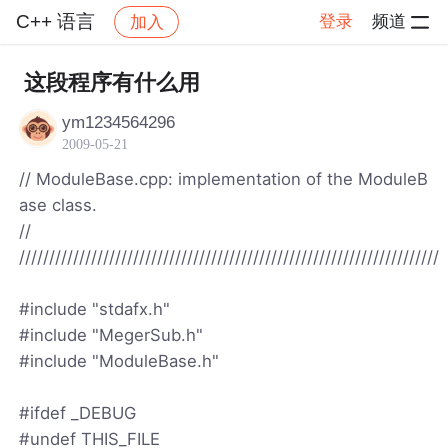
C++ 语言
登录
频道
加入
帖子详情
社区
C++ 语言
这段程序有什么用
ym1234564296
2009-05-21
// ModuleBase.cpp: implementation of the ModuleB
ase class.
//
//////////////////////////////////////////////////////////////////////
#include "stdafx.h"
#include "MegerSub.h"
#include "ModuleBase.h"
#ifdef _DEBUG
#undef THIS_FILE