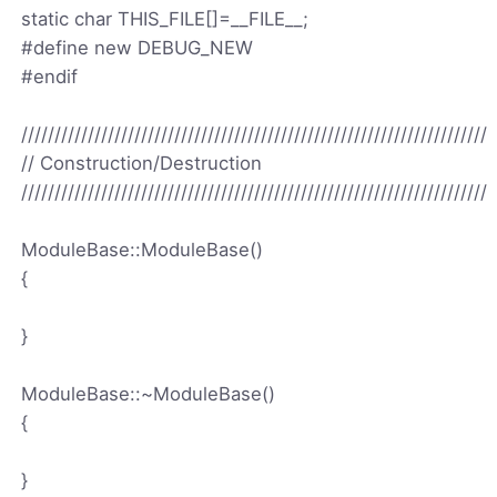
static char THIS_FILE[]=__FILE__;
#define new DEBUG_NEW
#endif
//////////////////////////////////////////////////////////////////////
// Construction/Destruction
//////////////////////////////////////////////////////////////////////
ModuleBase::ModuleBase()
{
}
ModuleBase::~ModuleBase()
{
}