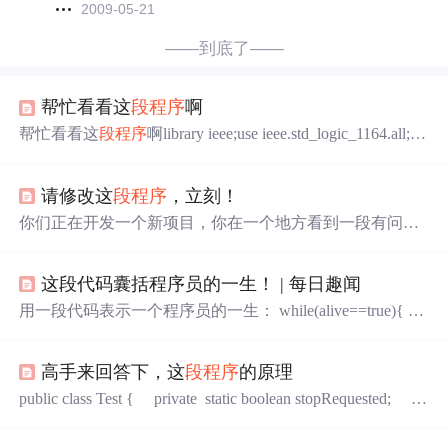
2009-05-21
——到底了——
帮忙看看这
段程序
啊
帮忙看看这
段程序
啊library ieee;use ieee.std_logic_1164.all;us
e ieee.std_logic_unsigned.all;entity san isport(clk:in std_logic;
sanut std_logic_vector(7 downto 0));end;architec
请修改这
段程序
，立刻！
你们正在开发一个新项目，你在一个地方看到一段有问题
的代码。错误的处理方式是，“啊，别人写的，我最好别碰
它”，“我没有时间去改它——我有自己的事要做”，“如果
这段代码囊括程序员的一生！ | 每日趣闻
我修改它，肯定会改出问题”。 问题是——有问题的
代码会越积越多。即使是很小的一
段程序
，经过一段时间
用一段代码表示一个程序员的一生： while(alive==true){ eat
的累计，你很快就能看到它成为一个“由一些菜鸟写的、没
(); sleep(); code(); contine; } 段子来自网络 让全世界看到程
人愿意去维护的巨大的历史遗留项目”。有人曾说，超过6
序员的幽默！ 往 期 趣 闻 ☞ ☞ ☞ ☞ Python 成功上位,正逐
个月的项目全是“历史
高手来回答下，这
段程序
的原理
渐与 Java 拉开差距 https://edu.csdn.net/topic/python115?...
public class Test { private static boolean stopRequested; p
ublic static void main(String[] args) throws InterruptedException
{ Thread backgroundThread = new Thread(new Runnabl...