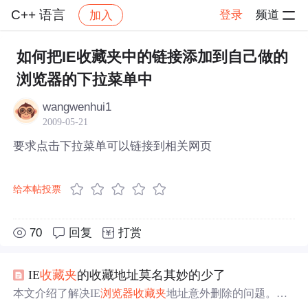
C++ 语言
登录
频道
加入
帖子详情
社区
C++ 语言
如何把IE收藏夹中的链接添加到自己做的
浏览器的下拉菜单中
wangwenhui1
2009-05-21
要求点击下拉菜单可以链接到相关网页
给本帖投票
70
回复
打赏
IE
收藏夹
的收藏地址莫名其妙的少了
本文介绍了解决IE
浏览器
收藏夹
地址意外删除的问题。通
过调整IE
浏览器
的自动完成设置，可以避免用户在使用过