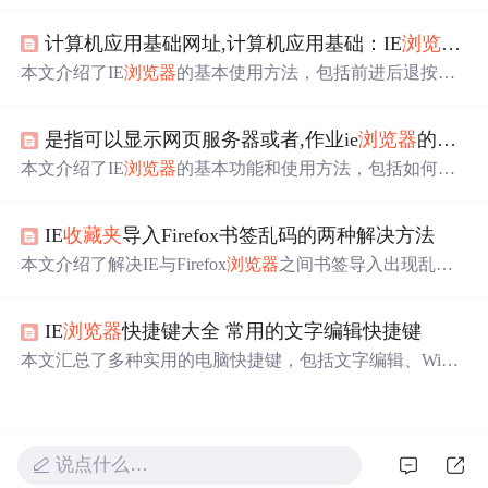
程
中
误删
收藏夹
内的
链接
。
计算机应用基础网址,计算机应用基础：IE
浏览器
应
本文介绍了IE
浏览器
的基本使用方法，包括前进后退按钮
的操作、如何使用刷新按钮获取最新网页信息及
收藏夹
的
功能介绍与使用技巧。
是指可以显示网页服务器或者,作业ie
浏览器
的作用和使用方法操作题.doc
本文介绍了IE
浏览器
的基本功能和使用方法，包括如何通
过超
链接
浏览信息、输入网址访问网页、收藏网页地址、
设置主页等。同时提供了多个实践任务帮助读者更好地理
IE
收藏夹
导入Firefox书签乱码的两种解决方法
解和掌握IE
浏览器
的操作。
本文介绍了解决IE与Firefox
浏览器
之间书签导入出现乱码
的方法。主要原因是两者使用的编码不同，Firefox使用UT
F-8，而IE使用ASCII。提供了通过修改HTML文件编码或
IE
浏览器
快捷键大全 常用的文字编辑快捷键
META标签来解决该问题的具体步骤。
本文汇总了多种实用的电脑快捷键，包括文字编辑、Wind
ows系统操作、IE
浏览器
及IE7
浏览器
的快捷键等，帮助提
高工作效率。
说点什么…