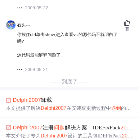
2009-05-22
石头---
赞
你按住ctrl单击show,进入查看vcl的源代码不就明白了
吗?
源代码最能解释问题了.
2009-05-21
——到底了——
Delphi
2007
卸载
本文提供了解决
Delphi
2007
在安装或更新过程中
遇到
的H
AS_SLIP错误的方法。通过使用MSICleanupUtility工具清除
残留的安装信息，并手动删除特定目录，最终实现成功安
Delphi
2007
注册
问题
解决方案：IDEFixPack
2007
Re
装
Delphi
2007
Update1。
本文介绍了专为
Delphi
2007
设计的工具包IDEFixPack
200