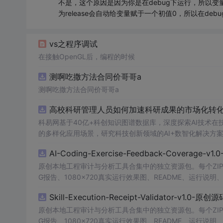
不是，这个原因是因为你是在debug下运行，所以变量
为release会自动给变量赋于一个初值0，所以在d
vs之程序调试
在接触OpenGL后，编程的时候
测啊吃撒方法合同价哥哥a
测啊吃撒方法合同价哥哥a
高校科研管理人员如何加速科研成果的市场化转化？
科易网基于40亿+科创知识图谱数据库，深度探索AI技术
的多样化应用场景，研究科技创新领域的AI+数智化解决方
AI-Coding-Exercise-Feedback-Coverage-
原创本地工程审计与分析工具合集中的独立资源包。每个ZIP
G报告、1080×720真实运行效果图、README、运行说明、功
m test验证算法，执行npm run report生成报
Skill-Execution-Receipt-Validator-v1.0-原
源码、Logo、官方截图、论文、生产日志或其他受限素材
原创本地工程审计与分析工具合集中的独立资源包。每个ZIP
G报告、1080×720真实运行效果图、README、运行说明、功