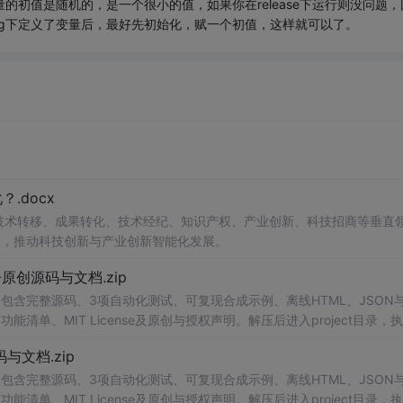
的初值是随机的，是一个很小的值，如果你在release下运行则没问题，
ebug下定义了变量后，最好先初始化，赋一个初值，这样就可以了。
.docx
在技术转移、成果转化、技术经纪、知识产权、产业创新、科技招商等垂直
案，推动科技创新与产业创新智能化发展。
v1.0-原创源码与文档.zip
包含完整源码、3项自动化测试、可复现合成示例、离线HTML、JSON与
能清单、MIT License及原创与授权声明。解压后进入project目录，执
告，也可通过本地静态服务器打开网页。运行时零第三方依赖，不包含热点产品或开源
创源码与文档.zip
。适合前端开发、AI应用工程、测试审计和课程实践。
包含完整源码、3项自动化测试、可复现合成示例、离线HTML、JSON与
能清单、MIT License及原创与授权声明。解压后进入project目录，执