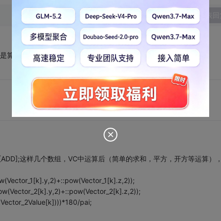
发表回
了，但是算法还要再改，否则没法完成后面的工作。
ector12[ADD];这样几个数组，VC中运算后（简单的求和，平方，开方等运算）
w(Vector_1[k].y,2)+::pow(Vector_1[k].z,2));
ow(Vector_2[k].y,2)+::pow(Vector_2[k].z,2));
Vector_2Value[k])))*180/pai;