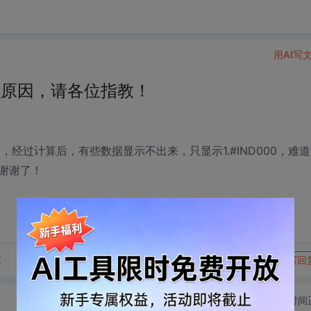
用AI写
什么原因，请各位指教！
，经过计算后，有些数据显示不出来，只显示1.#IND000，难
谢谢了！
转发到动态
举报
享
写回
切换为时间