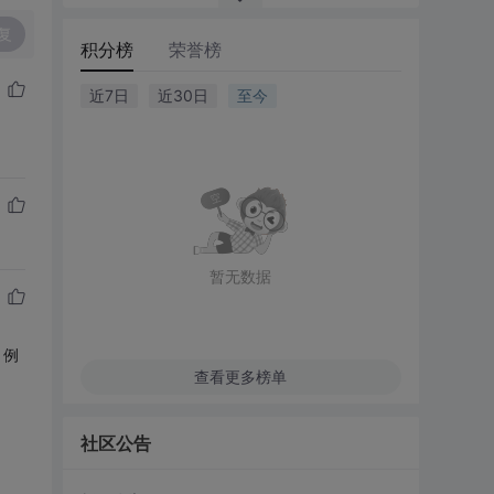
复
积分榜
荣誉榜
近7日
近30日
至今
暂无数据
，例
查看更多榜单
社区公告