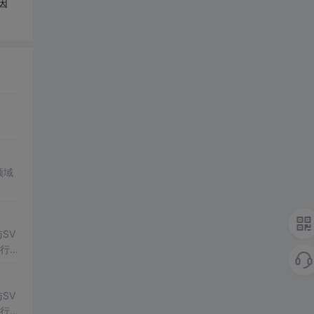
因
领域
SV
行np
项目
SV
行np