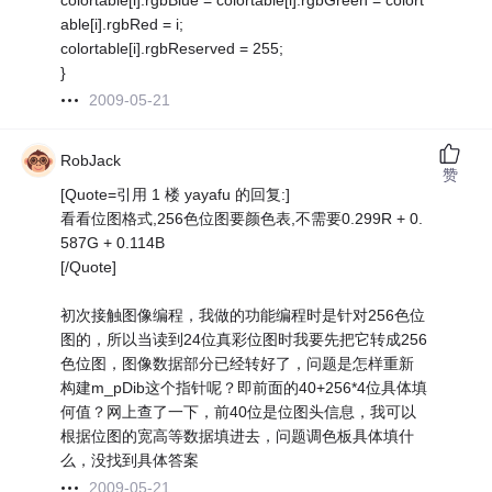
colortable[i].rgbBlue = colortable[i].rgbGreen = colort
able[i].rgbRed = i;
colortable[i].rgbReserved = 255;
}
2009-05-21
RobJack
赞
[Quote=引用 1 楼 yayafu 的回复:]
看看位图格式,256色位图要颜色表,不需要0.299R + 0.
587G + 0.114B
[/Quote]
初次接触图像编程，我做的功能编程时是针对256色位
图的，所以当读到24位真彩位图时我要先把它转成256
色位图，图像数据部分已经转好了，问题是怎样重新
构建m_pDib这个指针呢？即前面的40+256*4位具体填
何值？网上查了一下，前40位是位图头信息，我可以
根据位图的宽高等数据填进去，问题调色板具体填什
么，没找到具体答案
2009-05-21