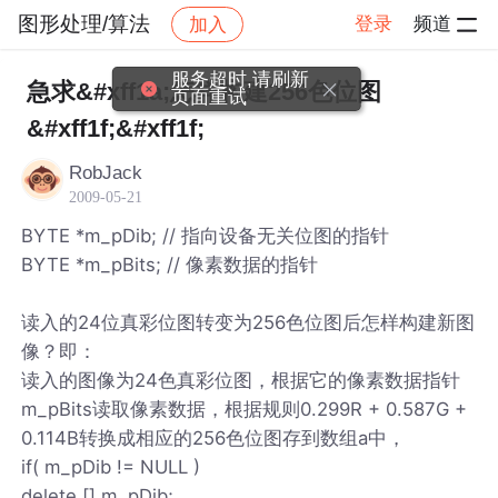
图形处理/算法
登录
频道
加入
帖子详情
社区
图形处理/算法
服务超时,请刷新
急求&#xff1a;怎样构建256色位图
页面重试
&#xff1f;&#xff1f;
RobJack
2009-05-21
BYTE *m_pDib; // 指向设备无关位图的指针
BYTE *m_pBits; // 像素数据的指针
读入的24位真彩位图转变为256色位图后怎样构建新图
像？即：
读入的图像为24色真彩位图，根据它的像素数据指针
m_pBits读取像素数据，根据规则0.299R + 0.587G +
0.114B转换成相应的256色位图存到数组a中，
if( m_pDib != NULL )
delete [] m_pDib;