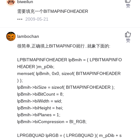
biweilun
赞
需要填充一个BITMAPINFOHEADER
2009-05-21
lambochan
赞
很简单,正确填上BITMAPINFO就行..就象下面的:
LPBITMAPINFOHEADER lpBmih = ( LPBITMAPINFO
HEADER )m_pDib;
memset( lpBmih, 0x0, sizeof( BITMAPINFOHEADER
) );
lpBmih->biSize = sizeof( BITMAPINFOHEADER );
lpBmih->biBitCount = 8;
lpBmih->biWidth = wid;
lpBmih->biHeight = hei;
lpBmih->biPlanes = 1;
lpBmih->biCompression = BI_RGB;
LPRGBQUAD lpRGB = ( LPRGBQUAD )( m_pDib + s