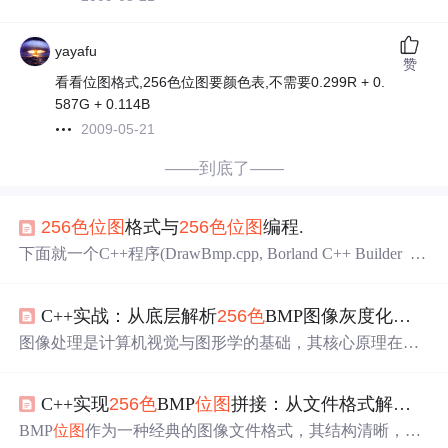
yayafu
赞
看看位图格式,256色位图要颜色表,不需要0.299R + 0.
587G + 0.114B
2009-05-21
——到底了——
256
色
位图
格式与
256
色
位图
编程.
下面就一个C++程序(DrawBmp.cpp, Borland C++ Builder 6.
0 编译运行通过)具体分析//--------------------------------------------
-------------------------------#include #pragma hdrstop#include "Dra
C++实战：从底层解析
256
色
BMP图像灰度化算法与优化
wBitmap.h"//------
图像处理是计算机视觉与图形学的基础，其核心原理在于
对像素数据的解析与变换。以灰度化为例，它通过特定算
法将彩
色
图像转换为仅包含亮度信息的单通道图像，在特
C++实现
256
色
BMP
位图
拼接：从文件格式解析到调
征提取、数据压缩等场景中广泛应用。对于
256
色
索引图
像，其
色
彩信息存储于调
色
板中，需先通过查表获取真实
BMP
位图
作为一种经典的图像文件格式，其结构清晰，广
RGB值，再应用心理学加权公式（如Gray=0.299R+0.587G