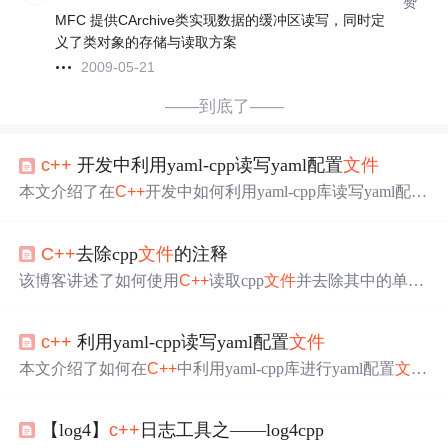
赞
MFC 提供CArchive类实现数据的缓冲区读写，同时定
义了类对象的存储与读取方案
2009-05-21
——到底了——
c++
开发中利用yaml-cpp读写yaml配置
文件
本文介绍了在
C++
开发中如何利用yaml-cpp库读写yaml配置
文件
，包括下载源码、编译库
文件
、处理头
文件
、读取和
写入配置
文件
的方法，并展示了Node、NodeType的使用及
C++
去除cpp
文件
的注释
迭代访问内容的示例。
该博客讲述了如何使用
C++
读取cpp
文件
并去除其中的单行
和多行注释，同时保留字符串内容和处理转义双引号。详
细讨论了处理逻辑，包括循环读入字符、处理注释、注意
c++
利用yaml-cpp读写yaml配置
文件
字符串和转义双引号，以及添加简单的查错功能。此外，
还提及了使用
Java
正则表达式的实现方式。
本文介绍了如何在
C++
中利用yaml-cpp库进行yaml配置
文件
的读写操作。首先讲解了yaml-cpp库的下载、编译和安装
过程，然后通过示例展示了如何读取和解析yaml
文件
，包
【log4】
c++
日志工具之——log4cpp
括访问不同层级的数据以及遍历结构。最后，文章还演示