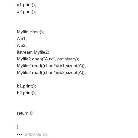
a1.print();
a2.print();
Myfile.close();
A b1;
A b2;
ifstream Myfile2;
Myfile2.open("A.txt",ios::binary);
Myfile2.read((char *)&b1,sizeof(A));
Myfile2.read((char *)&b2,sizeof(A));
b1.print();
b2.print();
return 0;
}
2009-05-22