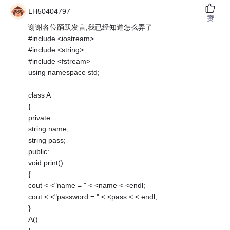
LH50404797
赞
谢谢各位踊跃发言,我已经知道怎么弄了
#include <iostream>
#include <string>
#include <fstream>
using namespace std;
class A
{
private:
string name;
string pass;
public:
void print()
{
cout < <"name = " < <name < <endl;
cout < <"password = " < <pass < < endl;
}
A()