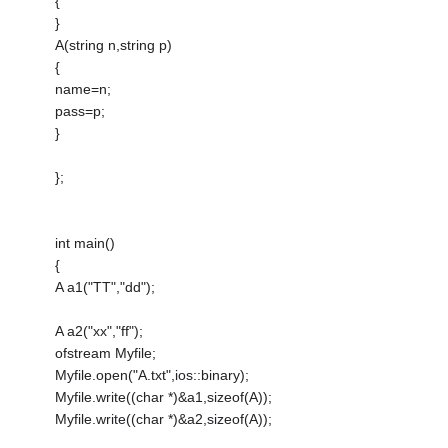
{
}
A(string n,string p)
{
name=n;
pass=p;
}
};
int main()
{
A a1("TT","dd");
A a2("xx","ff");
ofstream Myfile;
Myfile.open("A.txt",ios::binary);
Myfile.write((char *)&a1,sizeof(A));
Myfile.write((char *)&a2,sizeof(A));