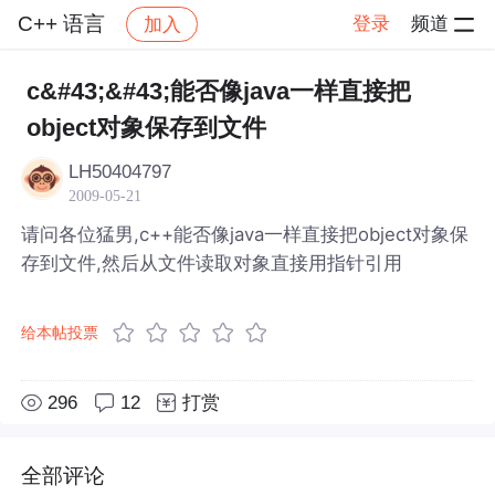
C++ 语言
登录
频道
加入
帖子详情
社区
C++ 语言
c&#43;&#43;能否像java一样直接把
object对象保存到文件
LH50404797
2009-05-21
请问各位猛男,c++能否像java一样直接把object对象保
存到文件,然后从文件读取对象直接用指针引用
给本帖投票
296
12
打赏
全部评论