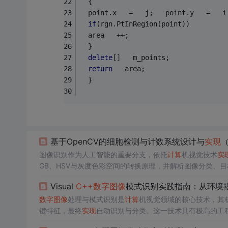
  {   
  point.x   =   j;   point.y   =   i
if
(rgn.PtInRegion(point))   
  area   ++;   
  }   
delete
[]   m_points;   
return
   area;   
  }   
基于OpenCV的细胞检测与计数系统设计与
实现
图像识别作为人工智能的重要分支，依托
计算
机视觉技术
实
GB、HSV与灰度色彩空间的转换原理，并解析图像分类、
在的低对比度、密集重叠与背景噪声等问题，阐述传统图像处
Visual
C++
数字图像
模式识别实践指南：从环境
程，强调其在
C++
平台下高性能
计算
与工业级部署的工程价
数字图像
处理与模式识别是
计算
机视觉领域的核心技术，其
键特征，最终
实现
自动识别与分类。这一技术具有极高的工
面，开发者常面临开发环境配置与算法
实现
的挑战，例如在集成经