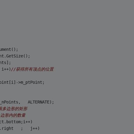
ument();   
nt.GetSize();   
nts];   
 i++)
//获得所有顶点的位置   
oint[i]->m_ptPoint;   
_nPoints,   ALTERNATE);   
该多边形的矩形   
边形内的数量   
ct.bottom;i++)   
.right   ;   j++)   