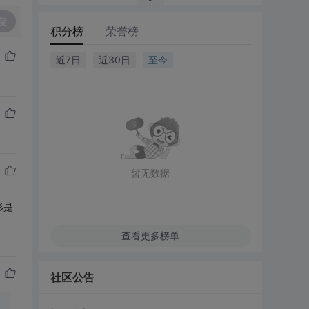
复
积分榜
荣誉榜
近7日
近30日
至今
暂无数据
形是
查看更多榜单
社区公告