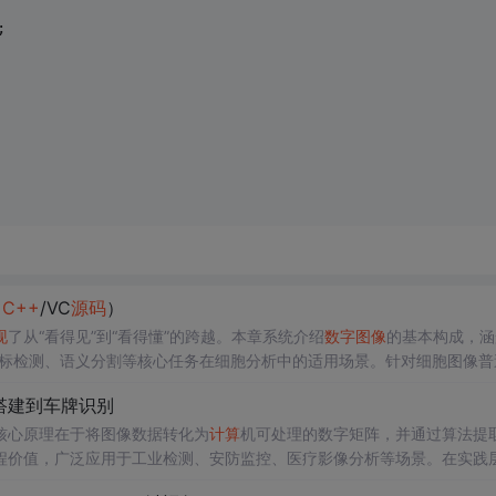
;   
（
C++
/VC
源码
）
现
了从“看得见”到“看得懂”的跨越。本章系统介绍
数字图像
的基本构成，涵
目标检测、语义分割等核心任务在细胞分析中的适用场景。针对细胞图像普
理方法在可解释性与实时性上的优势。最后，简要回顾OpenCV的发展
搭建到车牌识别
值，为后续构建高效细胞检测系统提供理论支撑。
核心原理在于将图像数据转化为
计算
机可处理的数字矩阵，并通过算法提
程价值，广泛应用于工业检测、安防监控、医疗影像分析等场景。在实践
典算法库时，常因“microsoft visual
c++
redistributable”运行时