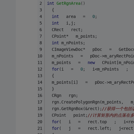
int
GetRgnArea
()
  {   
int
   area   =   
0
;   
int
   i,j;   
  CRect   rect;   
  CPoint*   m_points;   
int
 m_nPoints;   
  CImageViewDoc*   pDoc   =   GetDoc
  m_nPoints   =   pDoc->m_aryRectPoi
  m_points   =   
new
   CPoint[m_nPoi
for
(i   =   
0
;   i<m_nPoints   ;  
  {   
  m_points[i]   =   pDoc->m_aryRectP
  }   
  CRgn   rgn;   
  rgn.CreatePolygonRgn(m_points,   m
  rgn.GetRgnBox(&rect);
//获得一个包括
  CPoint   point;
//计算矩形内的点落在多
for
(   i   =   rect.top   ;   i<re
for
(   j   =   rect.left;   j<rect