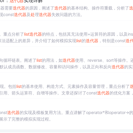
tor：
迭代器
实现详解
容器需要
迭代器
的原因，阐述了
迭代器
的基本结构、操作符重载，分析了
const
迭代器
及
处
理
迭代器
失效问题的方法。
。重点分析了
list
迭代器
的特点，包括其无法使用+运算符的原因，以及inse
算法适配上的差异，并介绍了如何模拟实现
list
的
迭代器
，特别是const
迭
向循环链表。阐述了
list
的用法，如
迭代器
使用、reverse、sort等操作。
类模板、默认成员函数、数据修改、容量和访问操作，以及正向和反向
迭代器
的实
现。包括
list
的基本使用、构造方式、元素操作及容量管理，重点分析了
引用、箭头运算符、自增等操作。文章还探讨了const
迭代器
的优化方案
nst
迭代器
的实现及模板复用方法。重点讲解了operator*和operator->
展示了完整的模拟实现过程。