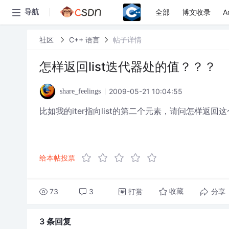
全部
博文收录
A
导航
社区
C++ 语言
帖子详情
怎样返回list迭代器处的值？？？
2009-05-21 10:04:55
share_feelings
比如我的iter指向list的第二个元素，请问怎样返回
给本帖投票
73
3
打赏
分享
收藏
3 条
回复