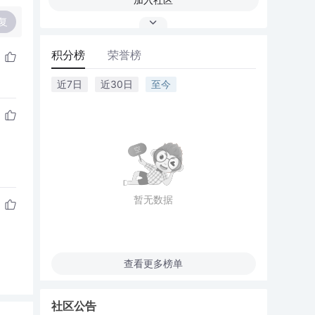
复
积分榜
荣誉榜
近7日
近30日
至今
暂无数据
查看更多榜单
社区公告