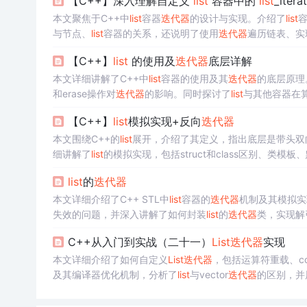
【C++】深入理解自定义
list
容器中的
list
_itera
本文聚焦于C++中
list
容器
迭代器
的设计与实现。介绍了
list
与节点、
list
容器的关系，还说明了使用
迭代器
遍历链表、实现
【C++】
list
的使用及
迭代器
底层详解
本文详细讲解了C++中
list
容器的使用及其
迭代器
的底层原理
和erase操作对
迭代器
的影响。同时探讨了
list
与其他容器在
设计方法。
【C++】
list
模拟实现+反向
迭代器
本文围绕C++的
list
展开，介绍了其定义，指出底层是带头双
细讲解了
list
的模拟实现，包括struct和class区别、
list
的
迭代器
本文详细介绍了C++ STL中
list
容器的
迭代器
机制及其模拟实
失效的问题，并深入讲解了如何封装
list
的
迭代器
类，实现解
助开发者更好地理解和应用
list
容器。
C++从入门到实战（二十一）
List
迭代器
实现
本文详细介绍了如何自定义
List
迭代器
，包括运算符重载、co
及其编译器优化机制，分析了
list
与vector
迭代器
的区别，并