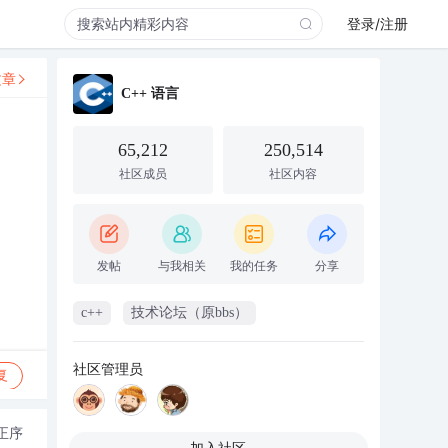
登录/注册
文章
C++ 语言
65,212
250,514
社区成员
社区内容
发帖
与我相关
我的任务
分享
c++
技术论坛（原bbs）
社区管理员
复
正序
加入社区