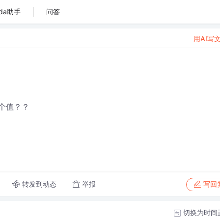
da助手
问答
用AI写
这个值？？
转发到动态
举报
写回
切换为时间