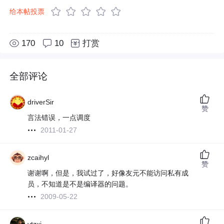
给本帖投票
170
10
打赏
全部评论
driverSir
赞
言法错误，一点调度
2011-01-27
zcaihyl
赞
谢谢啊，但是，我试过了，好像友元不能访问私有成
员，不知道是不是编译器的问题。
2009-05-22