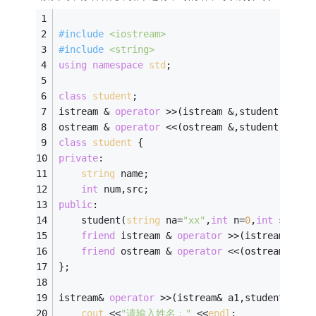
#
include
<iostream>
#
include
<string>
using
namespace
std
; 
class
student
;
istream & 
operator
 >>(istream &,student &);
ostream & 
operator
 <<(ostream &,student &); 
class
student
 {
private
:
string
 name; 
int
 num,src; 
public
:
	student(
string
 na=
"xx"
,
int
 n=
0
,
int
 s=
0
):n
friend
 istream & 
operator
 >>(istream &,st
friend
 ostream & 
operator
 <<(ostream &,st
}; 
istream& 
operator
 >>(istream& a1,student& a2)
cout
 <<
"请输入姓名："
 <<
endl
; 