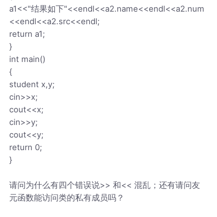
a1<<"结果如下"<<endl<<a2.name<<endl<<a2.num
<<endl<<a2.src<<endl;
return a1;
}
int main()
{
student x,y;
cin>>x;
cout<<x;
cin>>y;
cout<<y;
return 0;
}
请问为什么有四个错误说>> 和<< 混乱；还有请问友
元函数能访问类的私有成员吗？