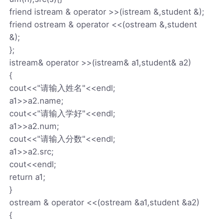
friend istream & operator >>(istream &,student &);
friend ostream & operator <<(ostream &,student
&);
};
istream& operator >>(istream& a1,student& a2)
{
cout<<"请输入姓名"<<endl;
a1>>a2.name;
cout<<"请输入学好"<<endl;
a1>>a2.num;
cout<<"请输入分数"<<endl;
a1>>a2.src;
cout<<endl;
return a1;
}
ostream & operator <<(ostream &a1,student &a2)
{