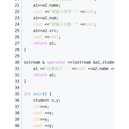
	a1>>a2.name; 
cout
 <<
"请输入学号："
 <<
endl
; 
	a1>>a2.num; 
cout
 <<
"请输入分数："
 <<
endl
; 
	a1>>a2.src; 
cout
 <<
endl
; 
return
 a1; 
} 
ostream & 
operator
 <<(ostream &a1,student &a2
	a1 <<
"结果如下："
 <<
endl
 <<a2.name <<
endl
 
return
 a1; 
} 
int
main
()
{
	student x,y; 
cin
>>x; 
cout
 <<x; 
cin
>>y; 
cout
 <<y; 