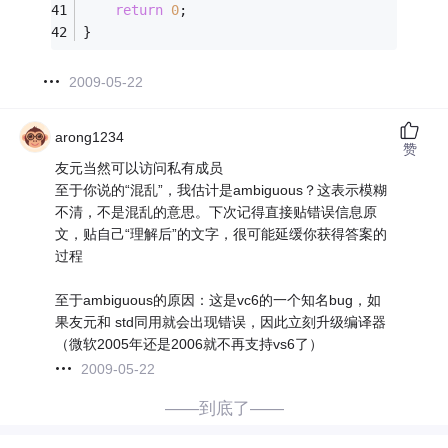
return
0
; 
} 
2009-05-22
arong1234
赞
友元当然可以访问私有成员
至于你说的“混乱”，我估计是ambiguous？这表示模糊
不清，不是混乱的意思。下次记得直接贴错误信息原
文，贴自己“理解后”的文字，很可能延缓你获得答案的
过程
至于ambiguous的原因：这是vc6的一个知名bug，如
果友元和 std同用就会出现错误，因此立刻升级编译器
（微软2005年还是2006就不再支持vs6了）
2009-05-22
——到底了——