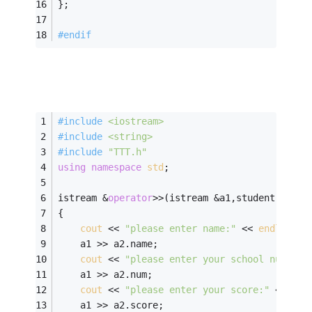
}; 
#
endif
#
include
<iostream>
#
include
<string>
#
include
"TTT.h"
using
namespace
std
;
istream &
operator
>>(istream &a1,student &a2) 
{ 
cout
 << 
"please enter name:"
 << 
endl
; 
	a1 >> a2.name; 
cout
 << 
"please enter your school number:
	a1 >> a2.num; 
cout
 << 
"please enter your score:"
 << 
end
	a1 >> a2.score; 