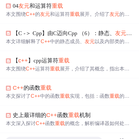
04
友元
和运算符
重载
本文围绕
C++
的
友元
和运算符
重载
展开。介绍了
友元
的概
念、使用原因及两种形式——
友元
函数和
友元
类。还阐述
了运算符
重载
的缘由、方式，包括成员函数和
友元
函数
重
【C -＞ Cpp】由C迈向Cpp （6）：静态、
友元
和内
载
，说明了
重载
方式的选择及特殊情况，并给出关系、下
标、输入输出等运算符
重载
的示例。
本文详细解释了
C++
中的静态成员、
友元
以及内部类的概
念，包括静态变量的生命周期、访问方式、
友元
的作用及
其局限性，以及内部类的定义和特性。通过外卖公司的例
【
c++
】cpp运算符
重载
子，展示了如何使用面向对象编程思想设计类和对象的关
系。
本文围绕
C++
运算符
重载
展开，介绍了其概念，指出本质
是函数调用，说明了可与不可
重载
的运算符，对比了单目
与双目运算符
重载
区别，并给出多种运算符
重载
示例。总
C++
的函数
重载
结了
重载
步骤，解释不建议
重载
&&和||的原因，还阐述了
在自定义字符串类和智能指针类中的应用。
本文探讨了
C++
中的函数
重载
实现，包括：函数
重载
的现
象、为什么要使用函数
重载
、编译器如何处理命名冲突、
如何解析
重载
函数调用。通过函数名的映射机制和调用匹
史上最详细的
C++
函数
重载
机制
配规则，揭示了编译器如何确定最佳匹配函数。
本文深入探讨
C++
函数
重载
的概念，解析编译器如何处理
重载
函数的命名冲突，以及调用
重载
函数时的匹配规则。
通过实例演示，讲解函数
重载
在
C++
中的实现机制。