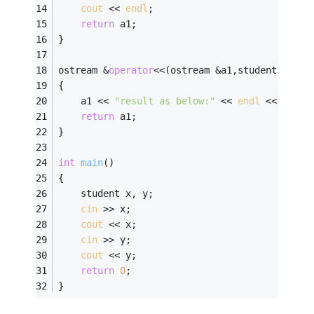
cout
 << 
endl
; 
return
 a1; 
} 
ostream &
operator
<<(ostream &a1,student &a2) 
{ 
	a1 << 
"result as below:"
 << 
endl
 << a2.na
return
 a1; 
} 
int
main
()
{ 
	student x, y; 
cin
 >> x; 
cout
 << x;
cin
 >> y; 
cout
 << y; 
return
0
; 
}