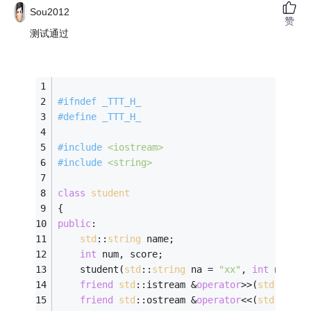
Sou2012
赞
测试通过
#
ifndef
 _TTT_H_
#
define
 _TTT_H_
#
include
<iostream>
#
include
<string>
class
student
{
public
:
std
::
string
 name;
int
 num, score;
	student(
std
::
string
 na = 
"xx"
, 
int
 n = 
0
,
friend
std
::istream &
operator
>>(
std
::istr
friend
std
::ostream &
operator
<<(
std
::ostr