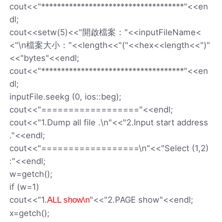
cout<<"************************************"<<en
dl;
cout<<setw(5)<<"開啟檔案："<<inputFileName<
<"\n檔案大小："<<length<<"("<<hex<<length<<")"
<<"bytes"<<endl;
cout<<"************************************"<<en
dl;
inputFile.seekg (0, ios::beg);
cout<<"=================="<<endl;
cout<<"1.Dump all file .\n"<<"2.Input start address
."<<endl;
cout<<"==================\n"<<"Select (1,2)
:"<<endl;
w=getch();
if (w=1)
cout<<"1.
"<<"2.PAGE show"<<endl;
ALL show\n
x=getch();