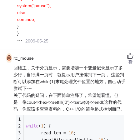
system("pause");
else
continue;
}
}
2009-05-25
ltc_mouse
赞
回楼主，关于分页显示，需要增加一个变量记录显示了多
少行，当行满一页时，就提示用户按键到下一页， 这些判
断可以添加在while(1)末尾处理文件位置的地方，自己动手
尝试下~~
关于代码的疑问，在下面简单注释了，希望能看懂。但
是，像cout<<hex<<setfill('0')<<setw(8)<<endl;这样的代
码，你应该多查查资料的，C++ I/O的简单格式控制而已。
while
(
1
) {
      read_len = 
16
;
      inputFile.read(buffer, 
16
);