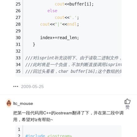
cout
<<buffer[i];
else
cout
<<
'.'
;
cout
<<
"|"
<<
endl
;
      index+=read_len;
   }
///对isprint补充说明下。由于读取二进制文件，有些字符A
///此时将是一个负值，不加判断直接调用isprint似乎会
///回过头看看，char buffer[16];这个数组的类型声明
2009-05-25
ltc_mouse
赞
把第一段代码用C++的iostream翻译了下，并在第二段中调
用，希望对lz有帮助~
#
include
<iostream>