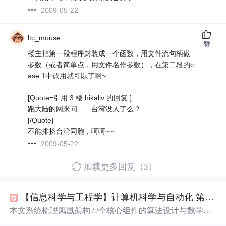
2009-05-22
ltc_mouse
赞
楼主把第一段程序封装成一个函数，用文件流句柄做
参数（或者简单点，用文件名作参数），在第二段的c
ase 1中调用就可以了啊~
[Quote=引用 3 楼 hikaliv 的回复:]
跑大陆的网来问……台湾没人了么？
[/Quote]
不能排挤台湾同胞，呵呵~~
2009-05-22
加载更多回复（3）
【信息科学与工程学】计算机科学与自动化 第二百三十三篇 凤凰架构01
本文系统梳理凤凰架构22个核心组件的算法设计与数学基
础，涵盖Paxos/Raft一致性协议、Gossip传播模型、MVCC