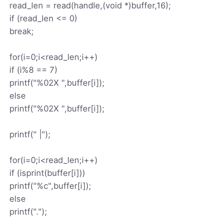
read_len = read(handle,(void *)buffer,16);
if (read_len <= 0)
break;
for(i=0;i<read_len;i++)
if (i%8 == 7)
printf("%02X ",buffer[i]);
else
printf("%02X ",buffer[i]);
printf(" |");
for(i=0;i<read_len;i++)
if (isprint(buffer[i]))
printf("%c",buffer[i]);
else
printf(".");