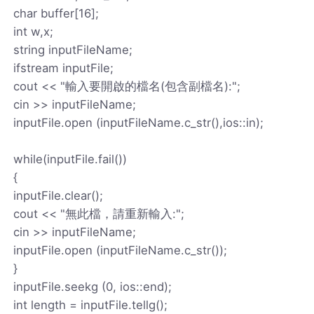
char buffer[16];
int w,x;
string inputFileName;
ifstream inputFile;
cout << "輸入要開啟的檔名(包含副檔名):";
cin >> inputFileName;
inputFile.open (inputFileName.c_str(),ios::in);
while(inputFile.fail())
{
inputFile.clear();
cout << "無此檔，請重新輸入:";
cin >> inputFileName;
inputFile.open (inputFileName.c_str());
}
inputFile.seekg (0, ios::end);
int length = inputFile.tellg();