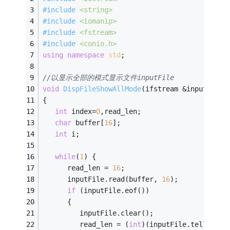
#
include
<string>
#
include
<iomanip>
#
include
<fstream>
#
include
<conio.h>
using
namespace
std
;
//以显示全部的模式显示文件inputFile
void
DispFileShowAllMode
(ifstream &inputFile)
{
int
 index=
0
,read_len;
char
 buffer[
16
];
int
 i;
while
(
1
) {
      read_len = 
16
;
      inputFile.read(buffer, 
16
);
if
 (inputFile.eof())
      {
         inputFile.clear();
         read_len = (
int
)(inputFile.tellg()) 