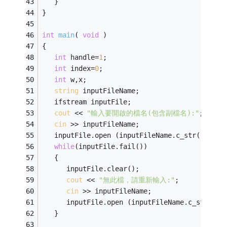
   }
}
int
main
( 
void
 )
{
int
 handle=
1
;
int
 index=
0
;
int
 w,x; 
string
 inputFileName; 
   ifstream inputFile; 
cout
 << 
"輸入要開啟的檔名(包含副檔名):"
; 
cin
 >> inputFileName; 
   inputFile.open (inputFileName.c_str(),ios:
while
(inputFile.fail()) 
   { 
      inputFile.clear(); 
cout
 << 
"無此檔，請重新輸入:"
; 
cin
 >> inputFileName; 
      inputFile.open (inputFileName.c_str(),i
   }