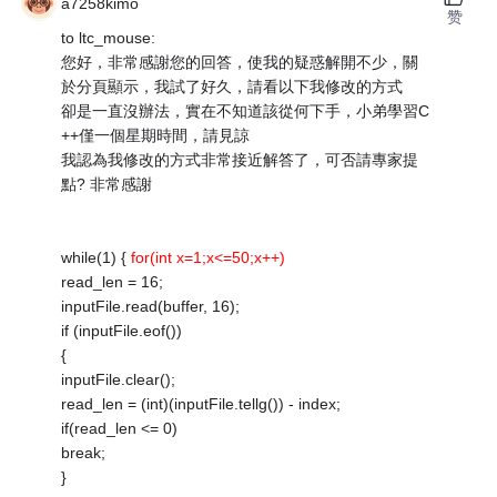
a7258kimo
赞
to ltc_mouse:
您好，非常感謝您的回答，使我的疑惑解開不少，關
於分頁顯示，我試了好久，請看以下我修改的方式
卻是一直沒辦法，實在不知道該從何下手，小弟學習C
++僅一個星期時間，請見諒
我認為我修改的方式非常接近解答了，可否請專家提
點? 非常感謝
while(1) {
for(int x=1;x<=50;x++)
read_len = 16;
inputFile.read(buffer, 16);
if (inputFile.eof())
{
inputFile.clear();
read_len = (int)(inputFile.tellg()) - index;
if(read_len <= 0)
break;
}