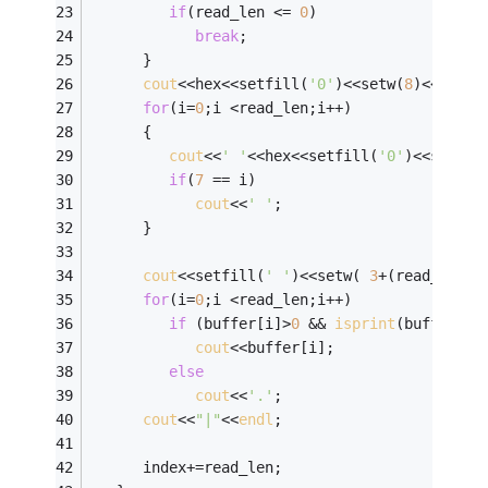
if
(read_len <= 
0
)
break
;
      }
cout
<<hex<<setfill(
'0'
)<<setw(
8
)<<index
for
(i=
0
;i <read_len;i++)
      {
cout
<<
' '
<<hex<<setfill(
'0'
)<<setw(
2
if
(
7
 == i)
cout
<<
' '
;
      }
cout
<<setfill(
' '
)<<setw( 
3
+(read_len>
7
for
(i=
0
;i <read_len;i++) 
if
 (buffer[i]>
0
 && 
isprint
(buffer[i]
cout
<<buffer[i];
else
cout
<<
'.'
;
cout
<<
"|"
<<
endl
;
      index+=read_len;