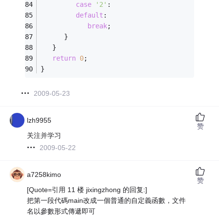
case
'2'
:
default
:
break
;
      }
   }
return
0
; 
}
2009-05-23
lzh9955
赞
关注并学习
2009-05-22
a7258kimo
赞
[Quote=引用 11 楼 jixingzhong 的回复:]
把第一段代碼main改成一個普通的自定義函數，文件
名以參數形式傳遞即可