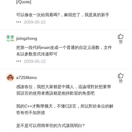
[/Quote]
可以修改一次給我看嗎?，麻煩您了，我是真的新手
2009-05-22
jixingzhong
赞
把第一段代码main改成一个普通的自定义函数，文件
名以参数形式传递即可
2009-05-22
a7258kimo
赞
感謝各位，我想大家都是中國人，這論壇對於想要學
習語言的使用者應該都是抱持歡迎的角度吧
我的C++才剛學幾天，不懂C語言，所以對於各位的解
答有些不知所措
是不是可以用簡單些的方式讓我明白?