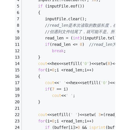
if
 (inputFile.eof())
      {
         inputFile.clear();
//read_len是本次读取的数据长度，在遇到
//但遇到文件结尾了，就可能不是。所以通过t
         read_len = (
int
)(inputFile.tellg()) 
if
(read_len <= 
0
)  
//read_len为0
break
;
      }
cout
<<hex<<setfill(
'0'
)<<setw(
8
)<<index
for
(i=
0
;i <read_len;i++)
      {
cout
<<
' '
<<hex<<setfill(
'0'
)<<setw(
2
if
(
7
 == i)
cout
<<
' '
;
      }
cout
<<setfill(
' '
)<<setw( 
3
+(read_len>
7
for
(i=
0
;i <read_len;i++) 
if
 (buffer[i]>
0
 && 
isprint
(buffer[i]