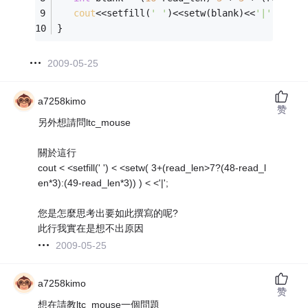
cout
<<setfill(
' '
)<<setw(blank)<<
'|'
;
}
2009-05-25
a7258kimo
赞
另外想請問ltc_mouse
關於這行
cout < <setfill(' ') < <setw( 3+(read_len>7?(48-read_l
en*3):(49-read_len*3)) ) < <'|';
您是怎麼思考出要如此撰寫的呢?
此行我實在是想不出原因
2009-05-25
a7258kimo
赞
想在請教ltc_mouse一個問題