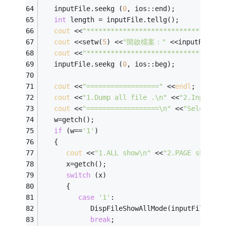
   inputFile.seekg (
0
, ios::end); 
int
 length = inputFile.tellg(); 
cout
 <<
"**********************************
cout
 <<setw(
5
) <<
"開啟檔案："
 <<inputFileNa
cout
 <<
"**********************************
   inputFile.seekg (
0
, ios::beg);
cout
 <<
"=================="
 <<
endl
; 
cout
 <<
"1.Dump all file .\n"
 <<
"2.Input st
cout
 <<
"==================\n"
 <<
"Select (1
   w=getch();
if
 (w==
'1'
)
   {
cout
 <<
"1.ALL show\n"
 <<
"2.PAGE show"
 <
      x=getch();
switch
 (x) 
      {
case
'1'
:
            DispFileShowAllMode(inputFile);
break
;