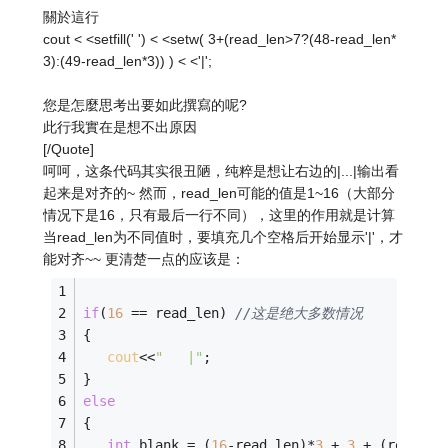
關於這行
cout < <setfill(' ') < <setw( 3+(read_len>7?(48-read_len*
3):(49-read_len*3)) ) < <'|';
您是怎麼思考出要如此撰寫的呢?
此行我實在是想不出原因
[/Quote]
呵呵，这条代码其实很丑陋，纯粹是想让右边的|...|输出看
起来是对齐的~ 然而，read_len可能的值是1~16（大部分
情况下是16，只有最后一行不同），这里的作用就是计算
当read_len为不同值时，要填充几个空格后开始显示'|'，才
能对齐~~ 更清楚一点的应该是：
if
(
16
 == read_len) 
//这是绝大多数情况
{
cout
<<
"   |"
;
}
else
{
int
 blank = (
16
-read_len)*
3
 + 
3
 + (read_le