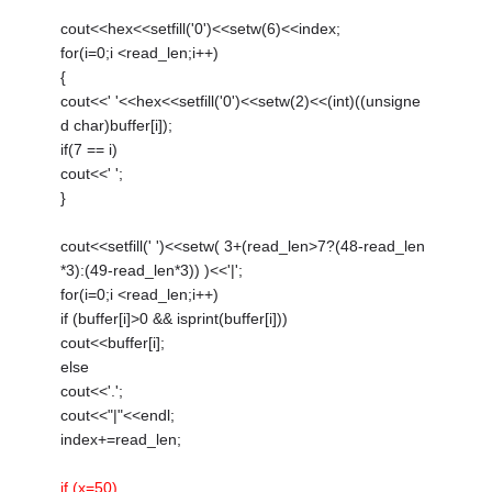
cout<<hex<<setfill('0')<<setw(6)<<index;
for(i=0;i <read_len;i++)
{
cout<<' '<<hex<<setfill('0')<<setw(2)<<(int)((unsigne
d char)buffer[i]);
if(7 == i)
cout<<' ';
}
cout<<setfill(' ')<<setw( 3+(read_len>7?(48-read_len
*3):(49-read_len*3)) )<<'|';
for(i=0;i <read_len;i++)
if (buffer[i]>0 && isprint(buffer[i]))
cout<<buffer[i];
else
cout<<'.';
cout<<"|"<<endl;
index+=read_len;
if (x=50)