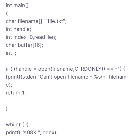
int main()
{
char filename[]="file.txt";
int handle;
int index=0,read_len;
char buffer[16];
int i;
if ( (handle = open(filename,O_RDONLY)) == -1) {
fprintf(stderr,"Can't open filename - %s\n",filenam
e);
return 1;
}
while(1) {
printf("%08X ",index);