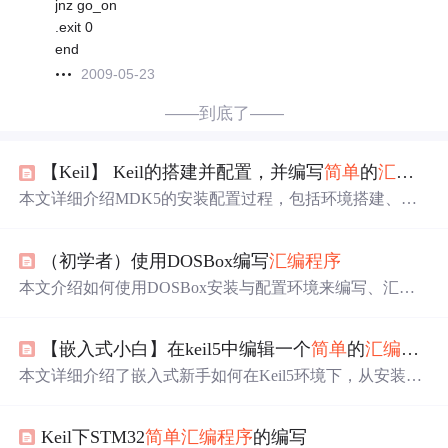
jnz go_on
.exit 0
end
2009-05-23
——到底了——
【Keil】 Keil的搭建并配置，并编写
简单
的
汇编程序
本文详细介绍MDK5的安装配置过程，包括环境搭建、配
置技巧及stm32pack安装方法。此外，还介绍了如何使用M
DK5创建STM32的汇编工程，从创建工程到编写
简单
的
汇
（初学者）使用DOSBox编写
汇编程序
编程序
，并对生成的Hex文件进行分析。
本文介绍如何使用DOSBox安装与配置环境来编写、汇编
及调试
简单
的汇编语言程序。主要内容包括下载安装DOS
Box、配置工作目录、安装必要的汇编工具以及编写并运
【嵌入式小白】在keil5中编辑一个
简单
的
汇编程序
行一个
简单
的
汇编程序
。
本文详细介绍了嵌入式新手如何在Keil5环境下，从安装配
置到编写并编译一个
简单
的STM32
汇编程序
，包括环境搭
建、汇编代码编写、仿真器模式设置以及HEX文件分析的
Keil下STM32
简单
汇编程序
的编写
过程。