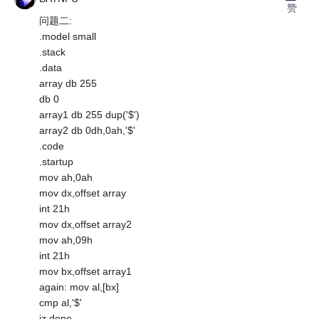
赞
问题二:
.model small
.stack
.data
array db 255
db 0
array1 db 255 dup('$')
array2 db 0dh,0ah,'$'
.code
.startup
mov ah,0ah
mov dx,offset array
int 21h
mov dx,offset array2
mov ah,09h
int 21h
mov bx,offset array1
again: mov al,[bx]
cmp al,'$'
jz done