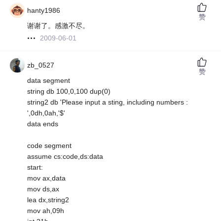
hanty1986
赞
谢谢了。感激不尽。
2009-06-01
zb_0527
赞
data segment
string db 100,0,100 dup(0)
string2 db 'Please input a sting, including numbers :
',0dh,0ah,'$'
data ends
code segment
assume cs:code,ds:data
start:
mov ax,data
mov ds,ax
lea dx,string2
mov ah,09h