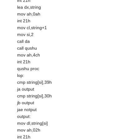
int 21h
lea dx,string
mov ah,0ah
int 21h
mov cl,string+1
mov si,2
call da
call qushu
mov ah,4ch
int 21h
qushu proc
lop:
cmp string[si],39h
ja output
cmp string[si],30h
jb output
jae notput
output:
mov dl,string[si]
mov ah,02h
int 21h