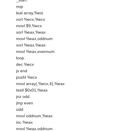
_start:
nop
leal array,%esi
xorl %ecx,%ecx
movl $9,%ecx
xorl %eax,%eax
movl %eax,oddnum
xorl %eax,%eax
movl %eax,evennum
loop:
dec %ecx
js end
pushl %ecx
movl array(,%ecx,4),%eax
testl $0x01,%eax
jnz odd
jmp even
odd:
movl oddnum,%eax
inc %eax
movl %eax,oddnum