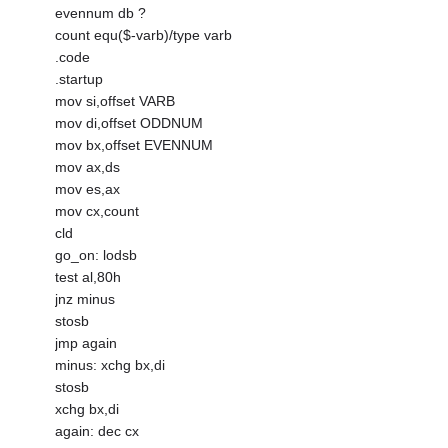
evennum db ?
count equ($-varb)/type varb
.code
.startup
mov si,offset VARB
mov di,offset ODDNUM
mov bx,offset EVENNUM
mov ax,ds
mov es,ax
mov cx,count
cld
go_on: lodsb
test al,80h
jnz minus
stosb
jmp again
minus: xchg bx,di
stosb
xchg bx,di
again: dec cx