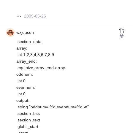
2009-05-26
wxjeacen
赞
.section .data
array:
.int 1,2,3,4,5,6,7,8,9
array_end:
.equ size,array_end-array
oddnum:
.int 0
evennum:
.int 0
output:
.string "oddnum= %d,evennum=%d.\n"
.section .bss
.section .text
.globl _start