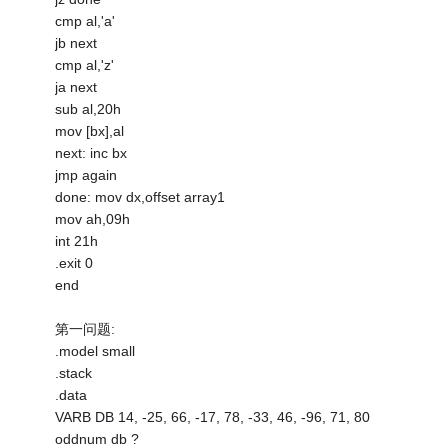
cmp al,'a'
jb next
cmp al,'z'
ja next
sub al,20h
mov [bx],al
next: inc bx
jmp again
done: mov dx,offset array1
mov ah,09h
int 21h
.exit 0
end
第一问题:
.model small
.stack
.data
VARB DB 14, -25, 66, -17, 78, -33, 46, -96, 71, 80
oddnum db ?