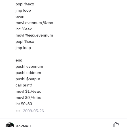
popl %ecx
jmp loop
even:
movl evennum,%eax
inc %eax
movl %eax,evennum
popl %ecx
jmp loop
end:
pushl evennum
pushl oddnum
pushl $output
call printf
movl $1,%eax
movl $0,%ebx
int $0x80
2009-05-26
BAYNPU