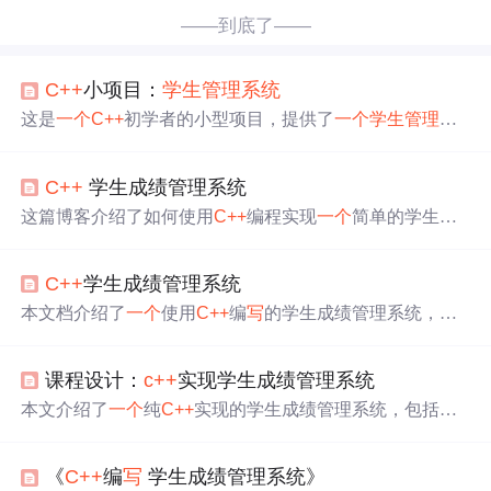
——到底了——
C++
小项目：
学生管理系统
这是
一个
C++
初学者的小型项目，提供了
一个
学生管理系
统
，包括管理员和学生功能界面。管理员可管理学生信
息，如录入、删除和查看。学生可查看个人信息和修改密
C++
学生成绩管理系统
码。项目源码在VS2017上编译通过，且已实现学生成绩排
序功能。
这篇博客介绍了如何使用
C++
编程实现
一个
简单的学生成
绩管理系统，包括成绩录入、总分平均分统计、按总分排
名及成绩查询等功能。通过结构和变量定义、主函数及功
C++
学生成绩管理系统
能函数三个部分的代码实现，程序运行后可以展示查询排
名、高于平均分的学生以及单个学生详情。作者鼓励读者
本文档介绍了
一个
使用
C++
编
写
的学生成绩管理系统，包
进一步完善程序，共同学习进步。
括添加、修改、删除学生信息，查询成绩以及统计功能。
代码包括Student.h、Student.cpp、Studentmassage.h、Student
课程设计：
c++
实现学生成绩管理系统
massage.cpp和main.cpp文件。系统能按学号操作学生信
息，按课程查询成绩并进行排序统计。
本文介绍了
一个
纯
C++
实现的学生成绩管理系统，包括输
入、统计、查找、修改、删除等功能，详细展示了系统的
设计思路和核心代码。
《
C++
编
写
学生成绩管理系统》