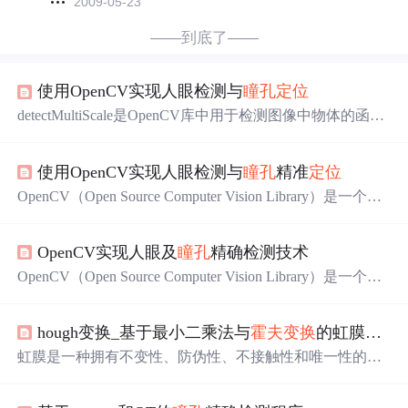
2009-05-23
——到底了——
使用OpenCV实现人眼检测与
瞳孔
定位
detectMultiScale是OpenCV库中用于检测图像中物体的函
数，它在人脸检测、车辆检测等多个场景中有着广泛的应
用。为了能够更好地理解和使用该函数，我们将详细解释
使用OpenCV实现人眼检测与
瞳孔
精准
定位
其功能以及它所接受的参数。
OpenCV（Open Source Computer Vision Library）是一个开
源的计算机视觉和机器学习软件库。计算机视觉作为AI领
域的分支，主要研究如何使计算机能够从图像或视频中提
OpenCV实现人眼及
瞳孔
精确检测技术
取信息，并通过处理、分析来理解数字图像内容或图像序
列。计算机视觉广泛应用于包括但不限于医学成像、工业
OpenCV（Open Source Computer Vision Library）是一个跨
自动化、视频监控和人机交互等。计算机视觉系统的开发
平台的计算机视觉库，最初由Intel发起，目前由Willow Gar
需要依赖于图像处理算法和深度学习模型，这些技术能够
age提供支持。OpenCV提供了大量的计算机视觉处理功
提供从基础边缘检测到复杂的图像识别的能力。
hough变换_基于最小二乘法与
霍夫变换
的虹膜
定位
能，包括图像处理、特征检测、运动分析、物体识别等，
其API支持多种编程语言，如C++、Python等。在实现人眼
虹膜是一种拥有不变性、防伪性、不接触性和唯一性的人
检测的过程中，研究者们已经开发出了多种算法。其中一
体器官。相比于其他生物特性，采用虹膜识别验证身份具
些常见的方法包括：基于特征的方法，比如使用Haar特征
有高度的可行性和可靠性。是虹膜识别中最重要的一步，