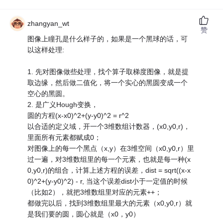
zhangyan_wt
赞
图像上瞳孔是什么样子的，如果是一个黑球的话，可
以这样处理:
1. 先对图像做些处理，找个算子取梯度图像，就是提
取边缘，然后做二值化，将一个实心的黑圆变成一个
空心的黑圆。
2. 是广义Hough变换，
圆的方程(x-x0)^2+(y-y0)^2 = r^2
以合适的定义域，开一个3维数组计数器，(x0,y0,r)，
里面所有元素都赋成0；
对图像上的每一个黑点（x,y）在3维空间（x0,y0,r）里
过一遍，对3维数组里的每一个元素，也就是每一种(x
0,y0,r)的组合，计算上述方程的误差，dist = sqrt((x-x
0)^2+(y-y0)^2) - r, 当这个误差dist小于一定值的时候
（比如2），就把3维数组里对应的元素++；
都做完以后，找到3维数组里最大的元素（x0,y0,r）就
是我们要的圆，圆心就是（x0，y0）