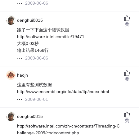
2009-06-06
denghui0815
赞
跑了一下下面这个测试数据
http://software.intel.com/file/19471
大概0.03秒
输出结果1468行
2009-06-06
haojn
赞
这里有些测试数据
http://www.ensembl.org/info/data/ftp/index.html
2009-06-01
denghui0815
赞
http://software.intel.com/zh-cn/contests/Threading-C
hallenge-2009/codecontest.php