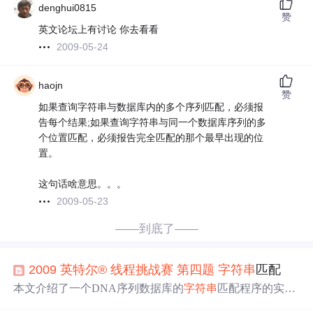
denghui0815
赞
英文论坛上有讨论 你去看看
2009-05-24
haojn
赞
如果查询字符串与数据库内的多个序列匹配，必须报
告每个结果;如果查询字符串与同一个数据库序列的多
个位置匹配，必须报告完全匹配的那个最早出现的位
置。
这句话啥意思。。。
2009-05-23
——到底了——
2009
英特尔
®
线程
挑战赛
第四
题
字符串
匹配
本文介绍了一个DNA序列数据库的
字符串
匹配程序的实现
与优化过程。利用KMP、BM和WM等算法，并采用多
线程