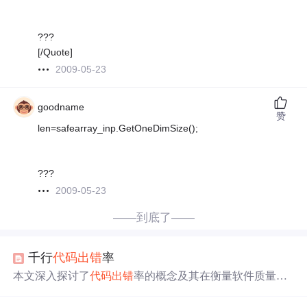
???
[/Quote]
2009-05-23
goodname
赞
len=safearray_inp.GetOneDimSize();
???
2009-05-23
——到底了——
千行
代码
出错
率
本文深入探讨了
代码
出错
率的概念及其在衡量软件质量中
的作用，通过比较不同CMMI级别的标准，揭示了
出错
率
与软件可靠性之间的关系。文章进一步分析了提高
出错
率