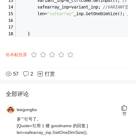
		variant_inp=m_ctrlComm.GetInput(); 
//读
		safearray_inp=variant_inp; 
//VARIANT型变
		len=
"safearray"
_inp.GetOneDimSize(); 
//得
	}
给本帖投票
57
2
打赏
全部评论
leegongbo
赞
多“”引号了。
[Quote=引用 1 楼 goodname 的回复:]
len=safearray_inp.GetOneDimSize();