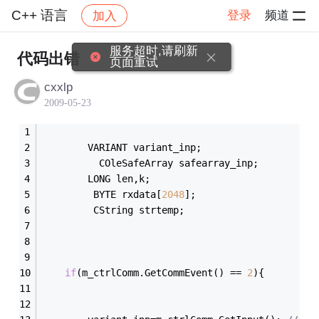
C++ 语言
登录
频道
加入
帖子详情
社区
C++ 语言
服务超时,请刷新
代码出错
页面重试
cxxlp
2009-05-23
		VARIANT variant_inp;
		  COleSafeArray safearray_inp;
		LONG len,k;
		 BYTE rxdata[
2048
];
		 CString strtemp;
if
(m_ctrlComm.GetCommEvent() == 
2
){