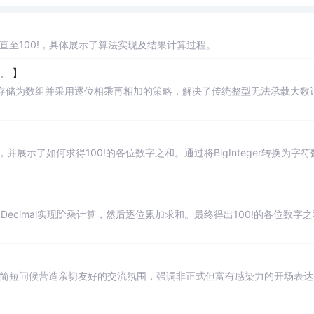
直至100!，具体展示了算法实现及结果计算过程。
和。】
数存储为数组并采用逐位相乘再相加的策略，解决了传统整型无法承载大数
方法，并展示了如何求得100!的各位数字之和。通过将BigInteger转换为字符
Decimal实现阶乘计算，然后逐位累加求和。最终得出100!的各位数字
一简短问候营造亲切友好的交流氛围，强调非正式但富有感染力的开场表达