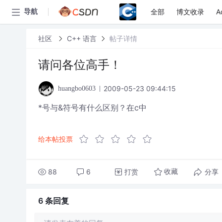
全部
博文收录
A
导航
社区
C++ 语言
帖子详情
请问各位高手！
2009-05-23 09:44:15
huangbo0603
*号与&符号有什么区别？在c中
给本帖投票
88
6
打赏
分享
收藏
6 条
回复