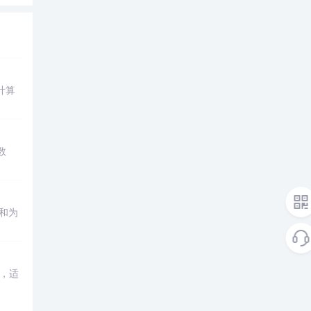
计算
数
之和为
，适