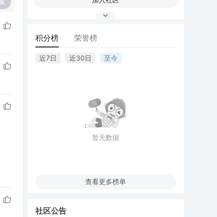
复
积分榜
荣誉榜
近7日
近30日
至今
暂无数据
查看更多榜单
社区公告