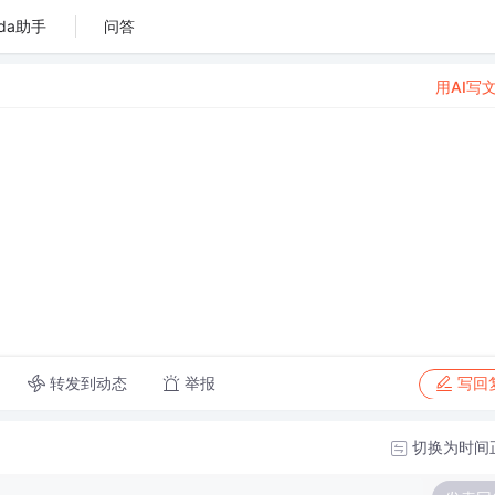
da助手
问答
用AI写
转发到动态
举报
写回
切换为时间