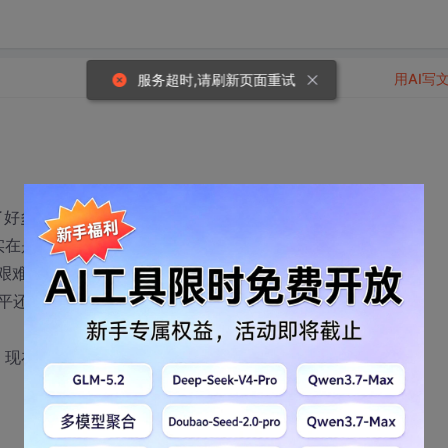
用AI写
服务超时,请刷新页面重试
了好多。
实在是太低。
更艰难。
平还是差了点。
，现在发觉这些是JAVA事实上最不重要的东西。