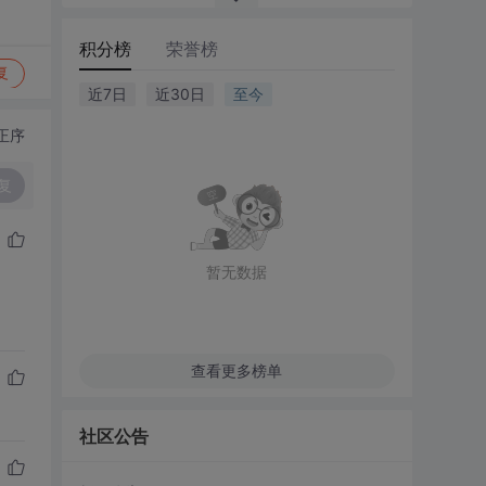
积分榜
荣誉榜
复
近7日
近30日
至今
正序
复
暂无数据
查看更多榜单
社区公告