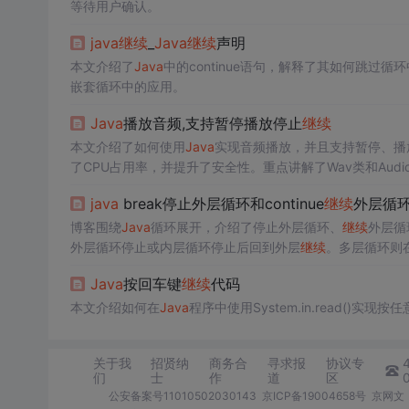
等待用户确认。
java
继续
_
Java
继续
声明
本文介绍了
Java
中的continue语句，解释了其如何跳过循
嵌套循环中的应用。
Java
播放音频,支持暂停播放停止
继续
本文介绍了如何使用
Java
实现音频播放，并且支持暂停、播
了CPU占用率，并提升了安全性。重点讲解了Wav类和Audi
java
break停止外层循环和continue
继续
外层循
博客围绕
Java
循环展开，介绍了停止外层循环、
继续
外层循环
外层循环停止或内层循环停止后回到外层
继续
。多层循环则
Java
按回车键
继续
代码
本文介绍如何在
Java
程序中使用System.in.read()实现按
关于我
招贤纳
商务合
寻求报
协议专
们
士
作
道
区
公安备案号11010502030143
京ICP备19004658号
京网文〔