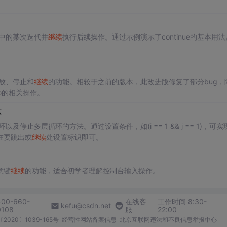
环中的某次迭代并
继续
执行后续操作。通过示例演示了continue的基本用
放、停止和
继续
的功能。相较于之前的版本，此改进版修复了部分bug，
o的相关操作。
环
以及停止多层循环的方法。通过设置条件，如(i == 1 && j == 1)，可实
在要跳出或
继续
处设置标识即可。
任意键
继续
的功能，适合初学者理解控制台输入操作。
400-660-
在线客
工作时间 8:30-
kefu@csdn.net
0108
服
22:00
2020〕1039-165号
经营性网站备案信息
北京互联网违法和不良信息举报中心