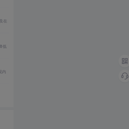
法及在
降低
现内