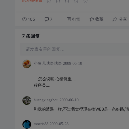
给本帖投票
105
7
打赏
分享
收藏
7 条
回复
请发表友善的回复…
小鱼儿咕噜咕噜
2009-06-10
... 怎么说呢 心情沉重....
程序员....
huangxingzhou
2009-06-10
和我的遭遇一样,不过我觉得现在搞WEB是一条好路,请
morris88
2009-05-28