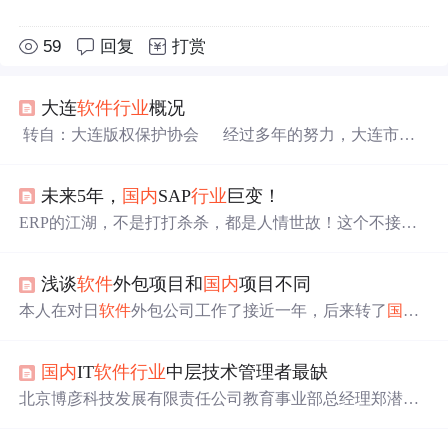
59
回复
打赏
大连
软件
行业
概况
转自：大连版权保护协会 经过多年的努力，大连市已
经形成了“信息产业领航、知识产权护驾”的战略格局。大
连
软件
业起步于20世纪80年代初，在大连市委、市政府的
未来5年，
国内
SAP
行业
巨变！
高度重视和大力扶持与指导下，经过二十几年的艰苦创业
和发展，具备了一定的
软件
研发和生产能力，呈现出良好
ERP的江湖，不是打打杀杀，都是人情世故！这个不接受
的发展势头。自1999年以来，大连
软件
业在销售收入、出
任何反驳！
口额、企业数量及从业人员等多方面都呈现出快速发展的
态势。其中销售收入增加
浅谈
软件
外包项目和
国内
项目不同
本人在对日
软件
外包公司工作了接近一年，后来转了
国内
公司做移动开发，
现在
做了三个多月了。根据亲身 体验和
大家分享一下自己对
软件
外包和
国内
开发的认识和看法。
国内
IT
软件
行业
中层技术管理者最缺
有说的不好的地方，还请大神指教。 先从工作环境说
起吧，对日
软件
外包公司一般都建在
软件
园里，而且扎堆
北京博彦科技发展有限责任公司教育事业部总经理郑潜表
存在，项目多的时候，会 招聘一大批员工，谈不到项目的
示，任何一个
软件
企业都需要三类人才：第一类是懂技
时候，会间接的赶走一部分员工或者派出去做协力，有点
术、
行业
知识和管理的
软件
高级人才，即“
软件
金领”；第