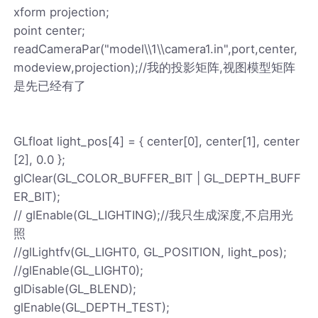
xform projection;
point center;
readCameraPar("model\\1\\camera1.in",port,center,
modeview,projection);//我的投影矩阵,视图模型矩阵
是先已经有了
GLfloat light_pos[4] = { center[0], center[1], center
[2], 0.0 };
glClear(GL_COLOR_BUFFER_BIT | GL_DEPTH_BUFF
ER_BIT);
// glEnable(GL_LIGHTING);//我只生成深度,不启用光
照
//glLightfv(GL_LIGHT0, GL_POSITION, light_pos);
//glEnable(GL_LIGHT0);
glDisable(GL_BLEND);
glEnable(GL_DEPTH_TEST);