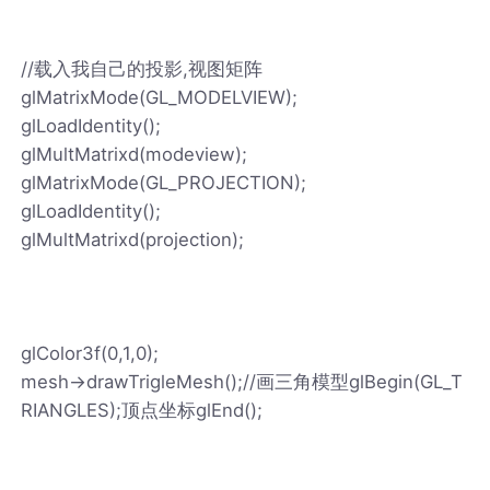
//载入我自己的投影,视图矩阵
glMatrixMode(GL_MODELVIEW);
glLoadIdentity();
glMultMatrixd(modeview);
glMatrixMode(GL_PROJECTION);
glLoadIdentity();
glMultMatrixd(projection);
glColor3f(0,1,0);
mesh->drawTrigleMesh();//画三角模型glBegin(GL_T
RIANGLES);顶点坐标glEnd();