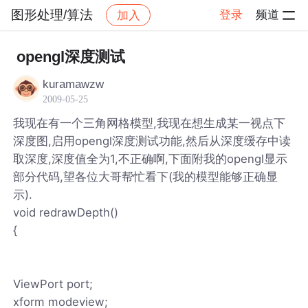
图形处理/算法
登录
频道
加入
帖子详情
社区
图形处理/算法
opengl深度测试
kuramawzw
2009-05-25
我现在有一个三角网格模型,我现在想生成某一视点下
深度图,启用opengl深度测试功能,然后从深度缓存中读
取深度,深度值全为1,不正确啊,下面附我的opengl显示
部分代码,望各位大哥帮忙看下(我的模型能够正确显
示).
void redrawDepth()
{
ViewPort port;
xform modeview;