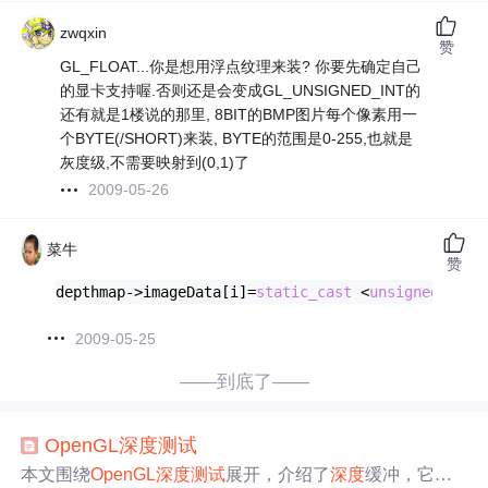
zwqxin
赞
GL_FLOAT...你是想用浮点纹理来装? 你要先确定自己
的显卡支持喔.否则还是会变成GL_UNSIGNED_INT的
还有就是1楼说的那里, 8BIT的BMP图片每个像素用一
个BYTE(/SHORT)来装, BYTE的范围是0-255,也就是
灰度级,不需要映射到(0,1)了
2009-05-26
菜牛
赞
depthmap->imageData[i]=
static_cast
 <
unsigned
shor
2009-05-25
——到底了——
OpenGL
深度
测试
本文围绕
OpenGL
深度
测试
展开，介绍了
深度
缓冲，它由