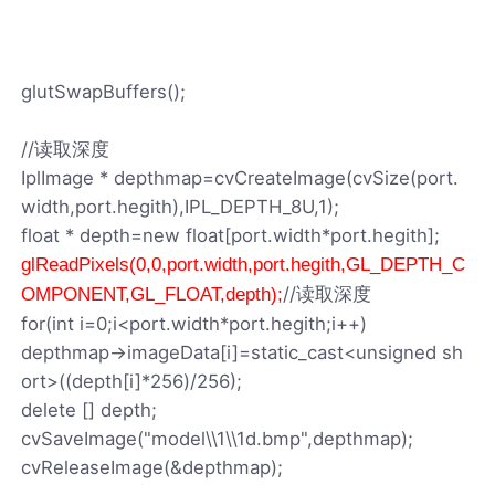
glutSwapBuffers();
//读取深度
IplImage * depthmap=cvCreateImage(cvSize(port.
width,port.hegith),IPL_DEPTH_8U,1);
float * depth=new float[port.width*port.hegith];
glReadPixels(0,0,port.width,port.hegith,GL_DEPTH_C
//读取深度
OMPONENT,GL_FLOAT,depth);
for(int i=0;i<port.width*port.hegith;i++)
depthmap->imageData[i]=static_cast<unsigned sh
ort>((depth[i]*256)/256);
delete [] depth;
cvSaveImage("model\\1\\1d.bmp",depthmap);
cvReleaseImage(&depthmap);