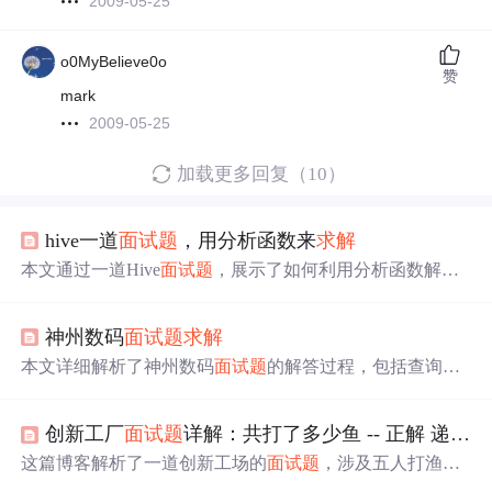
2009-05-25
o0MyBelieve0o
赞
mark
2009-05-25
加载更多回复（10）
hive一道
面试题
，用分析函数来
求解
本文通过一道Hive
面试题
，展示了如何利用分析函数解决
求解
每个用户截止到每月为止的最大单月访问次数和累计
到该月的总访问次数的问题。通过创建Hive表并执行HQL
神州数码
面试题
求解
语句，最终得到期望的结果，此方法比其他解决方案更简
洁，仅需一个job完成。
本文详细解析了神州数码
面试题
的解答过程，包括查询最
大薪资、学生表日期操作、Oracle约束、SQL语句位置等核
心内容。
创新工厂
面试题
详解：共打了多少鱼 -- 正解 递归
求
这篇博客解析了一道创新工场的
面试题
，涉及五人打渔后
如何分配的问题。博主指出大多数答案通过循环解决，但