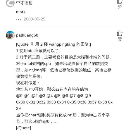
中才德创
赞
mark
2009-05-25
pathuang68
赞
[Quote=引用 2 楼 wangpingfang 的回复:]
1.使用atoi应该就可以了。
2.对于第二题，主要考察的目的是大端和小端的问题。
对于intel架构的cpu，如果出现跨多个自己的数据类
型，如int,long等，低地址存储数据的地位，高地址存
储数据的高位。
现在我假定：
地址从@0开始，那么sz在内存的存储为
@0 @1 @2 @3 @4 @5 @6 @7 @8 @9
0x30 0x31 0x32 0x33 0x34 0x35 0x36 0x37 0x38 0x
39
当你把char*强制类型转化成int*后，因为int占四个字
节，那么p指向@0，…
[/Quote]