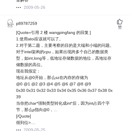
望解答
2009-05-26
p89787259
赞
[Quote=引用 2 楼 wangpingfang 的回复:]
1.使用atoi应该就可以了。
2.对于第二题，主要考察的目的是大端和小端的问题。
对于intel架构的cpu，如果出现跨多个自己的数据类
型，如int,long等，低地址存储数据的地位，高地址存
储数据的高位。
现在我假定：
地址从@0开始，那么sz在内存的存储为
@0 @1 @2 @3 @4 @5 @6 @7 @8 @9
0x30 0x31 0x32 0x33 0x34 0x35 0x36 0x37 0x38 0x
39
当你把char*强制类型转化成int*后，因为int占四个字
节，那么p指向@0，…
[/Quote]
很到位>....
2009-05-25