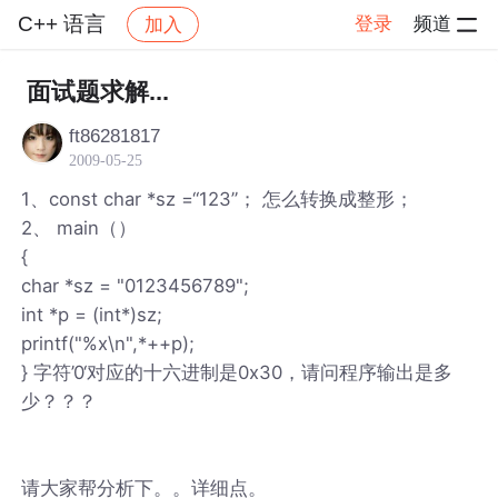
C++ 语言
登录
频道
加入
帖子详情
社区
C++ 语言
面试题求解...
ft86281817
2009-05-25
1、const char *sz =“123”； 怎么转换成整形；
2、 main（）
{
char *sz = "0123456789";
int *p = (int*)sz;
printf("%x\n",*++p);
} 字符’0‘对应的十六进制是0x30，请问程序输出是多
少？？？
请大家帮分析下。。详细点。