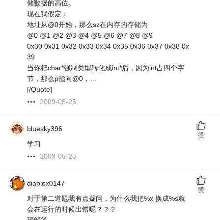
储数据的高位。
现在我假定：
地址从@0开始，那么sz在内存的存储为
@0 @1 @2 @3 @4 @5 @6 @7 @8 @9
0x30 0x31 0x32 0x33 0x34 0x35 0x36 0x37 0x38 0x
39
当你把char*强制类型转化成int*后，因为int占四个字
节，那么p指向@0，…
[/Quote]
2009-05-26
bluesky396
赞
学习
2009-05-26
diablox0147
赞
对于第二道题我有点疑问，为什么我把%x 换成%s就
会在运行的时候出错呢？？？