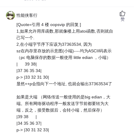
性能侠客行
赞
[Quote=引用 4 楼 oopsvip 的回复:]
1,如果允许用库函数,那就像楼上用atoi函数,否则就自
己写一个.
2,在小端字节序下应该为37363534, 因为
sz在内存里存放的示意图(小端)----均为ASCII码表示
（pc 电脑保存的数据一般使用 little edian ，小端）
| 39 38|
|37 36 35 34|
p-> |33 32 31 30|
显然++p会指向下一个地址, 也就会输出37363534了
如果是大端 （网络传送一般使用的是big edian，大
端。所有网络驱动程序一般发送字节前都要转为大
端，反之，接受数据后，会转小端，然后保存）
|39 38 |
|34 35 36 37|
p-> |30 31 32 33|