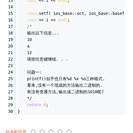
cout
 << i << 
endl
;
cout
.setf( ios_base::oct, ios_base::basefiel
cout
 << i << 
endl
;	
/*
	输出以下信息...
	10
	a
	12
	请按任意键继续. . .
	问题一:
	printf()似乎也只有%d %x %o三种格式.
	看来,没有一个现成的方法输出二进制的.
	有没有变通方法,输出成二进制的1010呢?
	*/
return
0
;
}
给本帖投票