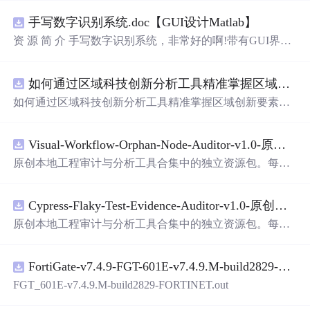
手写数字识别系统.doc【GUI设计Matlab】
资 源 简 介 手写数字识别系统，非常好的啊!带有GUI界
面，使用方便! 详 情 说 明 用这个手写数字识别系统，你可
以轻松地识别手写数字。这个系统不仅功能强大，而且还
如何通过区域科技创新分析工具精准掌握区域创新要素分布与产业链融合现状？.docx
带有直观的图形用户界面（GUI），非常容易使用。你只
需要将手写数字输入系统，它将立即给出准确的识别结
如何通过区域科技创新分析工具精准掌握区域创新要素分
果。这个系统可以在各种场景中使用，无论是学校、工作
布与产业链融合现状？
还是日常生活，都能为你提供快速和准确的识别服务。它
是一个非常方便和实用的工具，你一定会喜欢它的！
Visual-Workflow-Orphan-Node-Auditor-v1.0-原创源码与文档.zip
原创本地工程审计与分析工具合集中的独立资源包。每个
ZIP包含完整源码、3项自动化测试、可复现合成示例、离
线HTML、JSON与SVG报告、1080×720真实运行效果图、
Cypress-Flaky-Test-Evidence-Auditor-v1.0-原创源码与文档.zip
README、运行说明、功能清单、MIT License及原创与授
权声明。解压后进入project目录，执行npm test验证算法，
原创本地工程审计与分析工具合集中的独立资源包。每个
执行npm run report生成报告，也可通过本地静态服务器打
ZIP包含完整源码、3项自动化测试、可复现合成示例、离
开网页。运行时零第三方依赖，不包含热点产品或开源项
线HTML、JSON与SVG报告、1080×720真实运行效果图、
目源码、Logo、官方截图、论文、生产日志或其他受限素
FortiGate-v7.4.9-FGT-601E-v7.4.9.M-build2829-FORTINET.out
README、运行说明、功能清单、MIT License及原创与授
材。适合前端开发、AI应用工程、测试审计和课程实践。
权声明。解压后进入project目录，执行npm test验证算法，
FGT_601E-v7.4.9.M-build2829-FORTINET.out
执行npm run report生成报告，也可通过本地静态服务器打