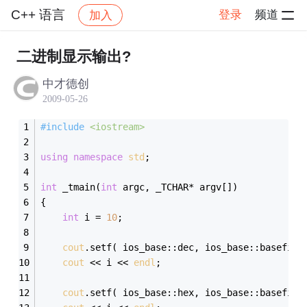
C++ 语言
登录
频道
加入
帖子详情
社区
C++ 语言
二进制显示输出?
中才德创
2009-05-26
#
include
<iostream>
using
namespace
std
;
int
 _tmain(
int
 argc, _TCHAR* argv[])
{
int
 i = 
10
;
cout
.setf( ios_base::dec, ios_base::basefiel
cout
 << i << 
endl
;
cout
.setf( ios_base::hex, ios_base::basefiel