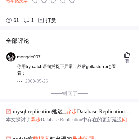
给本帖投票
61
1
打赏
全部评论
mengde007
赞
你用try catch语句捕捉下异常，然后getlasterror()看
看；
2009-05-26
——到底了——
mysql replication延迟_
异步
Database Replication的更新延迟
本文探讨了
异步
Database Replication中存在的更新延迟
问题
，并提出了三种解决方案：根据查询类型分配请求、利用s
ession指派副本以及依据数据更新时间选择
数据库
。这些方
nodejs连
数据库
时出现的
异步
问题