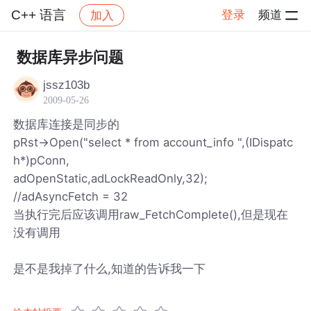
C++ 语言
登录
频道
加入
帖子详情
社区
C++ 语言
数据库异步问题
jssz103b
2009-05-26
数据库连接是同步的
pRst->Open("select * from account_info ",(IDispatc
h*)pConn,
adOpenStatic,adLockReadOnly,32);
//adAsyncFetch = 32
当执行完后应该调用raw_FetchComplete(),但是现在
没有调用
是不是我掉了什么,知道的告诉我一下