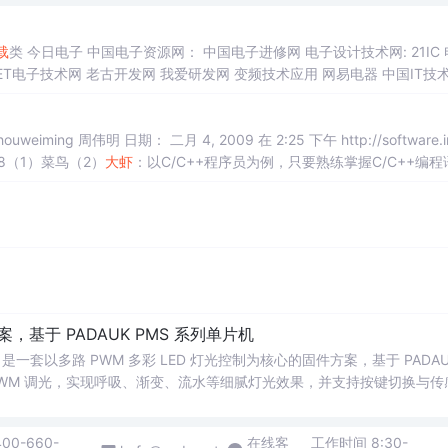
载
类 今日电子 中国电子资源网： 中国电子进修网 电子设计技术网: 21IC 电子
PCB信息网 中国PCB技术网 电子论坛 电子论...
周伟明 日期： 二月 4, 2009 在 2:25 下午 http://software.int
dn548（1）菜鸟（2）
大虾
：以C/C++程序员为例，只要熟练掌握C/C++编程
，基于 PADAUK PMS 系列单片机
 PWM 调光，实现呼吸、渐变、流水等细腻灯光效果，并支持按键切换与传
景： 1. 氛围灯 / 流水灯产品开发 2. P
400-660-
在线客
工作时间 8:30-