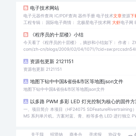
电子技术网站
电子元器件查询 IC/PDF查询 器件手册 电子技术
文章
资源
下
工程专辑： 国际电子商情： 北极星电子技术网
大虾
电子网 ET电子技术网 老古开发网 我爱研发网 变频技术应用 网易电器 中国IT技术门户
无线电 电子爱好者 
《程序员的十层楼》小结
今天看了《程序员的十层楼》，摘抄和小结如下： 作者： Zhouweiming 
com/zh-cn/blogs/2009/02/04/1071/?cid=sw:prccs
言，掌握C标准库和常用的各
资源包更新 2121151
资源包更新 2121151
地图下钻中中国&省份&市区等地图json文件
地图下钻中中国&省份&市区等地图json文件
以多路 PWM 多彩 LED 灯光控制为核心的固件方案
一、项目简介 本项目（HF24075 SDFeatureRivertraining）是一套以多路 PWM 多彩 LED 灯光控制为核心的固件方案，基于 PADAUK P
MS 系列单片机。方案对蓝、青、粉等多色 LED 进行独立
交互。其 PWM 调光结构清晰，是学习单片机 PWM、色彩混合与灯光算法的理想范例。 核心应用场
WM 调光与色彩混合学习 3. 电子类课程设计 / 毕业设计 4. 灯光艺术与 DIY 项目 适配使用场景：学习练手、毕业设计、课程设计、创业售
关于我
招贤纳
商务合
寻求报
协议专
卖、实操实训，突出实用性与可落地性。 二、硬件核心配置 · 主控芯片：PADAUK（应广科技）PMS 系列 8 位 OTP 单片机 · 外接外设：