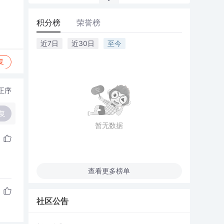
积分榜
荣誉榜
近7日
近30日
至今
复
正序
复
暂无数据
查看更多榜单
社区公告