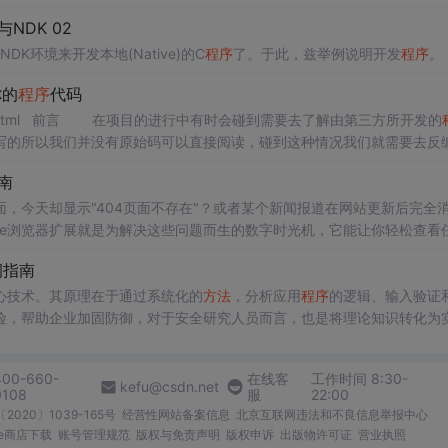
与NDK 02
DK环境来开发本地(Native)的C
程序
了。于此，兹举例说明开发
程序
。
你的
程序
代码
原文地址：http://www.it165.net/pro/html/201310/7383.html 前言 在项目的进行中有时会碰到需要去了解由第三方所开发的
写的所以我们并没有原始码可以直接阅读，碰到这种情况我们就需要去反
L 全名是 Dyn...
南
，今天却显示"404页面不存在"？或者某个新闻报道在网站更新后完全
k Machine浏览器扩展就是为解决这些问题而生的数字时光机，它能让你轻松查看
珍贵的网络记忆。 这款官方开发的浏览器扩展支持Chrome、Firefox、Edge和Safari四
洞指南
心技术。其原理在于通过系统化的
方法
，分析应用
程序
的逻辑、输入验证
险，帮助企业加固防御，对于安全研究人员而言，也是将理论知识转化为
接口以及企业各类在线业务系统的安全性评估。其中，信息收集是构建全面
现高价值的风险点。本文聚焦于SRC漏洞实战，深入拆解如何通过系统化
400-660-
在线客
工作时间 8:30-
kefu@csdn.net
0108
服
22:00
2020〕1039-165号
经营性网站备案信息
北京互联网违法和不良信息举报中心
me商店下载
账号管理规范
版权与免责声明
版权申诉
出版物许可证
营业执照