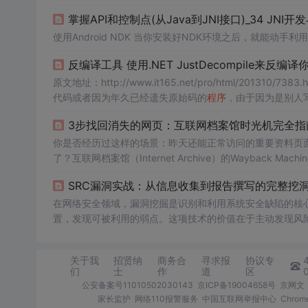
1. 写一个Jav
掌握API和控制点(从Java到JNI接口)_34 JNI开发
使用Android NDK 当你安装好NDK环境之后，就能动手利用N
反编译工具 使用.NET JustDecompile来反编译
代码或者因为年久已经遗失原始码的
程序
，由于因为是别人
这些
程序
及 DLL 档案。 首先大概介绍一下 DLL 是什么，DL
3步找回消失的网页：互联网档案馆时光机完全指
你是否经历过这样的场景：昨天还能正常访问的重要资料页面
了？互联网档案馆（Internet Archive）的Waybac
网页的历史版本，找回那些
SRC漏洞实战：从信息收集到报告撰写的完整挖
在网络安全领域，漏洞挖掘是识别和利用系统安全缺陷的核
置，发现可被利用的弱点。这项技术的价值在于主动发现风
能力的关键路径。典型的应用场景包括对Web应用、API
的基础，而逻辑漏洞则因其对业务流的深刻理解，往往能发
关于我
招贤纳
商务合
寻求报
协议专
标选择、深度信息收集和针
们
士
作
道
区
公安备案号11010502030143
京ICP备19004658号
京网文〔
家长监护
网络110报警服务
中国互联网举报中心
Chro