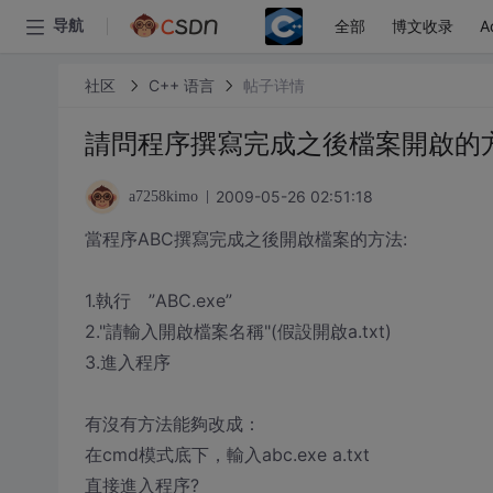
全部
博文收录
A
导航
社区
C++ 语言
帖子详情
請問程序撰寫完成之後檔案開啟的
2009-05-26 02:51:18
a7258kimo
當程序ABC撰寫完成之後開啟檔案的方法:
1.執行 ”ABC.exe”
2."請輸入開啟檔案名稱"(假設開啟a.txt)
3.進入程序
有沒有方法能夠改成：
在cmd模式底下，輸入abc.exe a.txt
直接進入程序?