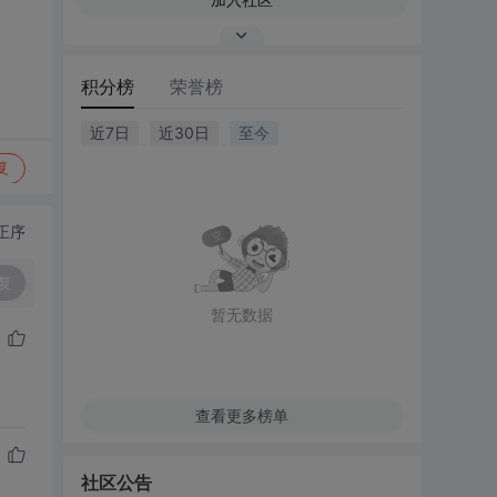
积分榜
荣誉榜
近7日
近30日
至今
复
正序
复
暂无数据
查看更多榜单
社区公告