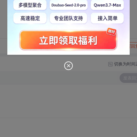
转发到动态
举报
写回
切换为时间
发表回