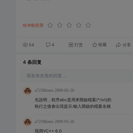
给本帖投票
54
4
打赏
分享
收藏
4 条
回复
请发表友善的回复…
a7258kimo
2009-05-26
先說明，程序abc是用來開啟檔案(*.txt)的
執行之後會出現提示:輸入開啟的檔案名稱
a7258kimo
2009-05-26
我用VC++ 6.0