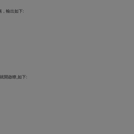
稱，輸出如下:
接就開啟瞭,如下: