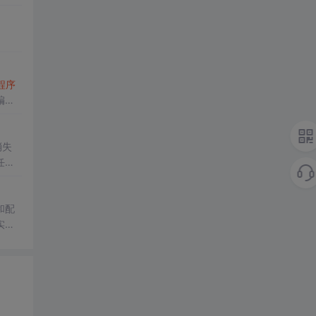
程序
编译
消失
任何
和配
实践
攻击面
的目