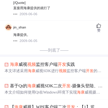
[/Quote]
直接用海康提供的就行了
2009-06-06
jin_shan
赞
海康提供。
2009-06-05
——到底了——
海康
威视
视频
监控客户端
开发
实践
本文详述采用
海康
威视SDK进行
视频
监控客户端
开发
的关
键点，包括
预览
控制、画面分割、设备管理、录像回放、
异常控制和报警
功能
。通过实例介绍各个步骤，如实时
预
基于Qt的
海康
威视SDK二次
开发
-摄像头登陆、
预览
览
、画面布局、设备管理和录像操作，为二次
开发
者提供
指导。
本文介绍如何使用Qt在Windows环境下实现
海康
威视摄像
头的自动定时抓图
功能
，涵盖SDK下载、硬件设备设置、
Qt工程搭建、代码编写等关键步骤。
【
海康
威视】WPF客户端二次
开发
：【1】监控
视频