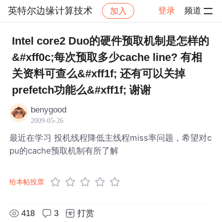
英特尔边缘计算技术
登录
频道
加入
帖子详情
社区
英特尔边缘计算技术
Intel core2 Duo的硬件预取机制是怎样的
&#xff0c;每次预取多少cache line? 有相
关资料可查么&#xff1f; 还有可以关掉
prefetch功能么&#xff1f; 谢谢
benygood
2009-05-26
最近在学习 投机线程降低主线程miss率问题，希望对c
pu的cache预取机制有所了解
给本帖投票
418
3
打赏