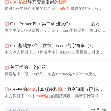
cout
输出
静态变量引起的
疑问
。
探讨C++中静态变量的特性及
cout
输出
顺序的疑惑，解析
为何
输出
为5432而非预期的2345，深入理解静态变量的工
作原理。
C++ Primer Plus 第二章 进入C++————复习总结
本文围绕C++基础展开，介绍了main()函数结构、接口及返
回值，C++注释、预处理器和iostream文件的作用，头文件
名约定和名称空间使用。还阐述了使用
cout
输出
、源代码
C++基础第3章：数组、vector与字符串（3）——vector、string
格式化规则，以及函数变体、用户定义函数等内容，并对
相关
疑问
进行了解答。
本文深入探讨了C++标准库中的std::vector类模板，对比了
它与内建数组的差异，详细介绍了其构造与初始化、方
法、元素索引与遍历以及迭代器的使用。同时，文章提到
关于类的一个问题
了std::string的使用，并对一个关于std::
cout
输出
指针内容的
疑问
进行了说明。
博客给出一段C++代码，包含#include语句和class定义，创
建了sample类的对象并进行操作。最后提出
疑问
，代码
输
出
s1.x=3而非预期的s1.x=2，聚焦于C++代码
输出
结果的问
C++中的
cout
计算顺序和
输出
顺序问题（已解决）
题。
本文探讨了C++中
cout
输出
的顺序问题，揭示了计算顺序
与
输出
顺序的区别，通过实例对比了VS与Dev编译器下不
同的结果，解析了p++自增规则及其在不同IDE中的表现。
58
说点什么…