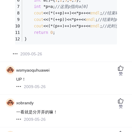
int
 a[]={
1
,
2
,
3
,
4
,
5
};
int
 *p=a;
//这里p指向a[0]
cout
<<(*(++p)++)<<*p++<<
endl
;
//结束时p指向a
cout
<<(*(++p))<<*p++<<
endl
;
//结束时p指向a[4
cout
<<(*(p++)++)<<*p++<<
endl
;
//此时已经越
return
0
;
}
2009-05-26
wsmyaoquhuawei
赞
UP！
2009-05-26
xobrandy
赞
一看就是分开弄的嘛！
2009-05-26