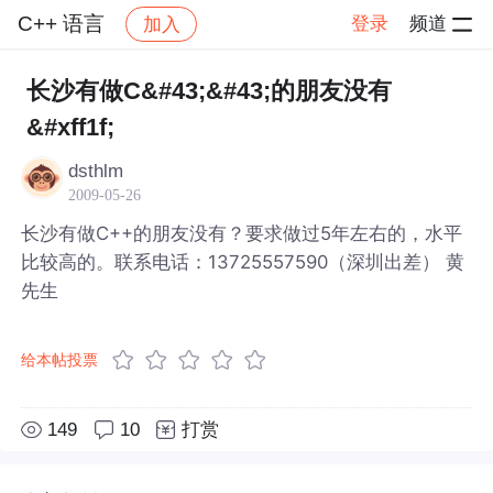
C++ 语言
登录
频道
加入
帖子详情
社区
C++ 语言
长沙有做C&#43;&#43;的朋友没有
&#xff1f;
dsthlm
2009-05-26
长沙有做C++的朋友没有？要求做过5年左右的，水平
比较高的。联系电话：13725557590（深圳出差） 黄
先生
给本帖投票
149
10
打赏