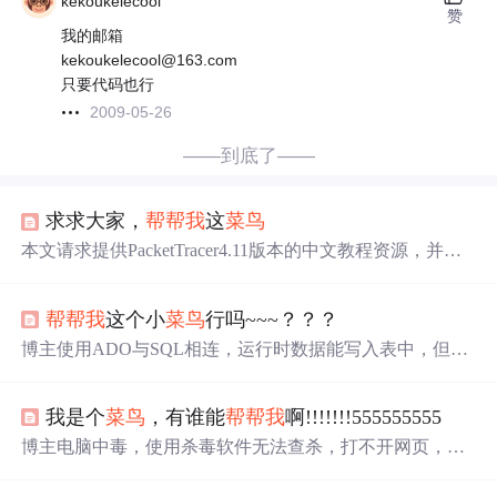
kekoukelecool
赞
我的邮箱
kekoukelecool@163.com
只要代码也行
2009-05-26
——到底了——
求求大家，
帮帮我
这
菜鸟
本文请求提供PacketTracer4.11版本的中文教程资源，并提
供了接收资料的电子邮箱。
帮帮我
这个小
菜鸟
行吗~~~？？？
博主使用ADO与SQL相连，运行时数据能写入表中，但出
现报错，提示ADOConnection1未找到返回值，然而数据表
中已有刚输入的数据，博主寻求解决办法。
我是个
菜鸟
，有谁能
帮帮我
啊!!!!!!!555555555
博主电脑中毒，使用杀毒软件无法查杀，打不开网页，重
装系统也没用，后来发现是F盘中毒，是玩泡泡游戏时感染
的。