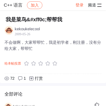
C++ 语言
登录
频道
加入
帖子详情
社区
C++ 语言
我是菜鸟&#xff0c;帮帮我
kekoukelecool
2009-05-26
不会做啊，大家帮帮忙，我是初学者，刚注册，没有分
给大家，帮帮忙
给本帖投票
72
1
打赏
全部评论