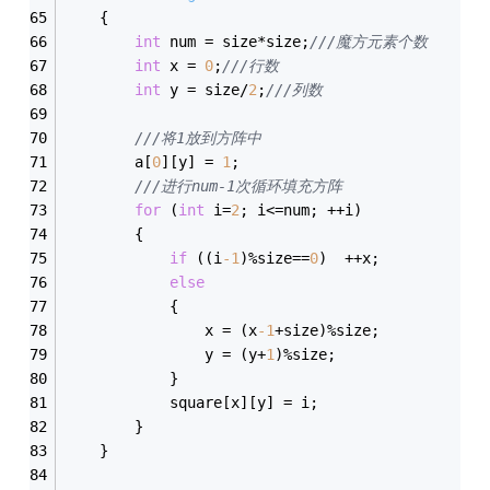
	{
int
 num = size*size;
///魔方元素个数
int
 x = 
0
;
///行数
int
 y = size/
2
;
///列数
///将1放到方阵中
		a[
0
][y] = 
1
;
///进行num-1次循环填充方阵
for
 (
int
 i=
2
; i<=num; ++i)
		{
if
 ((i
-1
)%size==
0
)	++x;
else
			{
				x = (x
-1
+size)%size;
				y = (y+
1
)%size;
			}
			square[x][y] = i;
		}
	}