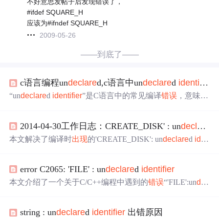
不好意思发帖子后发现错误了，
#ifdef SQUARE_H
应该为#ifndef SQUARE_H
2009-05-26
——到底了——
c语言编程un
declare
d,c语言中un
declare
d
identifier
“un
declare
d
identifier
”是C语言中的常见编译
错误
，意味着
尝试使用未定义的变量或函数。该
错误
通常由于未
包含
必
要的
头文件
、忘记声明变量或函数、拼写
错误
等原因造
2014-04-30工作日志：CREATE_DISK' : un
declare
d
成。解决方法包括确保所有使用的函数和变量都有正确的
声明，并在调用库函数时
包含
相应的
头文件
。在编程时，
本文解决了编译时
出现
的'CREATE_DISK': un
declare
d
ide
遵循良好的命名规范和始终声明变量是避免这类
错误
的关
ntifier
错误
。通过定义_WIN32_WINNT版本号，确保了对
键。
Windows XP及更高版本的支持，并
包含
了必要的WinIoCtl.
error C2065: 'FILE' : un
declare
d
identifier
h
头文件
。
本文介绍了一个关于C/C++编程中遇到的
错误
“'FILE':un
dec
lare
d
identifier
”的问题及解决方案。该
错误
发生在
包含
stdi
o.h
头文件
后使用FILE类型变量时。通过调整stdio.h和其他
string : un
declare
d
identifier
出错原因
头文件
的
包含
顺序解决了此问题。