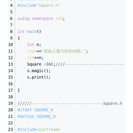
#
include
"Square.h"
using
namespace
std
;
int
main
()
{
int
 n;
cout
<<
"请输入魔方阵的维数:"
;
cin
>>n;
Square 
s
(n)
;
////-------------------------
	s.magic();
	s.print();
}
//////------------------------------Square.h
#
ifdef
 SQUARE_H
#
define
 SQUARE_H
#
include
<iostream>