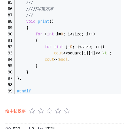
///
///打印魔方阵
///
void
print
()
	{
for
 (
int
 i=
0
; i<size; i++)
		{
for
 (
int
 j=
0
; j<size; ++j)
cout
<<square[i][j]<<
'\t'
;
cout
<<
endl
;
		}
	}
};
#
endif
给本帖投票