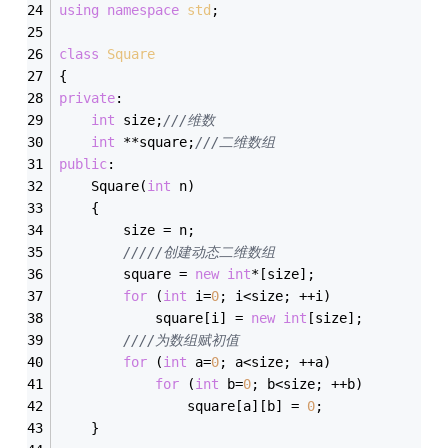
using
namespace
std
;
class
Square
{
private
:
int
 size;
///维数
int
 **square;
///二维数组
public
:
	Square(
int
 n)
	{
		size = n;
/////创建动态二维数组
		square = 
new
int
*[size];
for
 (
int
 i=
0
; i<size; ++i)
			square[i] = 
new
int
[size];
////为数组赋初值
for
 (
int
 a=
0
; a<size; ++a)
for
 (
int
 b=
0
; b<size; ++b)
				square[a][b] = 
0
;
	}