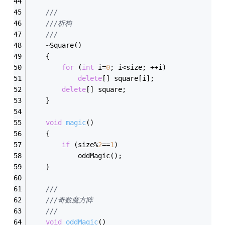
///
///析构
///
	~Square()
	{
for
 (
int
 i=
0
; i<size; ++i)
delete
[] square[i];
delete
[] square;
	}
void
magic
()
	{
if
 (size%
2
==
1
)
			oddMagic();
	}
///
///奇数魔方阵
///
void
oddMagic
()