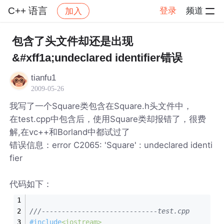
C++ 语言
登录
频道
加入
帖子详情
社区
C++ 语言
包含了头文件却还是出现
&#xff1a;undeclared identifier错误
tianfu1
2009-05-26
我写了一个Square类包含在Square.h头文件中，
在test.cpp中包含后，使用Square类却报错了，很费
解,在vc++和Borland中都试过了
错误信息：error C2065: 'Square' : undeclared identi
fier
代码如下：
///-----------------------------test.cpp
#
include
<iostream>