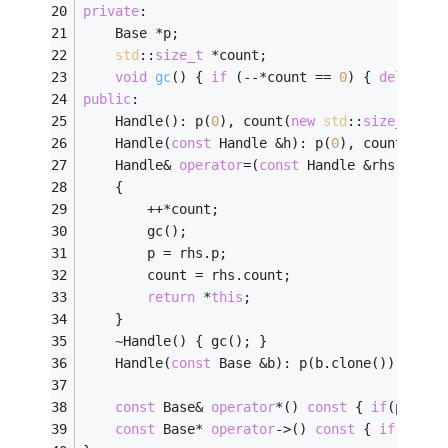
private
:
    Base *p;
std
::
size_t
 *count;
void
gc
()
{ 
if
 (--*count == 
0
) { 
delete
 p
public
:
    Handle(): p(
0
), count(
new
std
::
size_t
(
1
))
    Handle(
const
 Handle &h): p(
0
), count(
new
    Handle& 
operator
=(
const
 Handle &rhs)
    {
        ++*count;
        gc();
        p = rhs.p;
        count = rhs.count;
return
 *
this
;
    }
    ~Handle() { gc(); }
    Handle(
const
 Base &b): p(b.clone()), coun
const
 Base& 
operator
*() 
const
 { 
if
(p) { 
r
const
 Base* 
operator
->() 
const
 { 
if
(p) { 