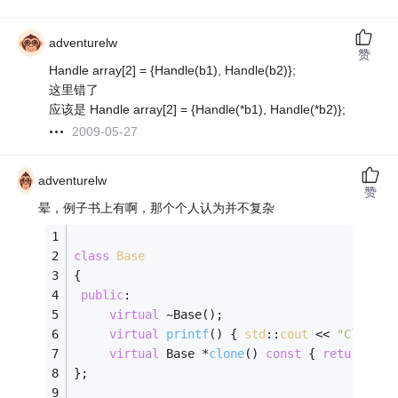
adventurelw
赞
Handle array[2] = {Handle(b1), Handle(b2)};
这里错了
应该是 Handle array[2] = {Handle(*b1), Handle(*b2)};
2009-05-27
adventurelw
赞
晕，例子书上有啊，那个个人认为并不复杂
class
Base
{
public
:
virtual
 ~Base();
virtual
printf
()
{ 
std
::
cout
 << 
"Class B
virtual
 Base *
clone
()
const
{ 
return
new
};