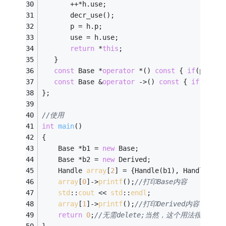
       ++*h.use;
       decr_use();
       p = h.p;
       use = h.use;
return
 *
this
;
   }
const
 Base *
operator
 *() 
const
 { 
if
(p) 
ret
const
 Base &
operator
 ->() 
const
 { 
if
(p) 
re
};
//使用
int
main
()
{
    Base *b1 = 
new
 Base;
    Base *b2 = 
new
 Derived;
    Handle 
array
[
2
] = {Handle(b1), Handle(b2)
array
[
0
]->
printf
();
//打印Base内容
std
::
cout
 << 
std
::
endl
;
array
[
1
]->
printf
();
//打印Derived内容
return
0
;
//无需delete;当然，这个用法很土