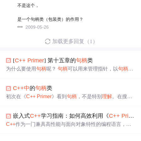
不是这个，
是一个句柄类（包装类）的作用？
2009-05-26
加载更多回复（1）
[
C++
Primer
] 第十五章的
句柄
类
为什么要使用
句柄
呢？
句柄
可以用来管理指针，以
句柄
代
表的语义可以将
句柄
分为：指针型
句柄
和值型
句柄
。
C++
中
的
句柄
类
初次在《
C++
Primer
》看到
句柄
，不是特别
理解
。在搜索
相关资料后，终于有了点头绪。 首先明白
句柄
要解决什么
问题。参考文章《
C++
沉思录》阅读笔记——代理类 场
嵌入式
C++
学习指南：如何高效利用《
C++
Primer
景： 我们要把继承类绑定到基类的实例对象
中
该场景有两
个问题需要解决：内存分配和未知对象的绑定 有如下解决
C++
作为一门兼具高性能与面向对象特性的编程语言，在
方案 直接复制继承类对象到基类对象
中
问题：很多时候基
嵌入式开发领域有着广泛应用。其核心原理在于通过直接
类是抽象类，无法实例化；不知道继承类
内存操作和高效抽象，实现对硬件资源的精细控制。对于