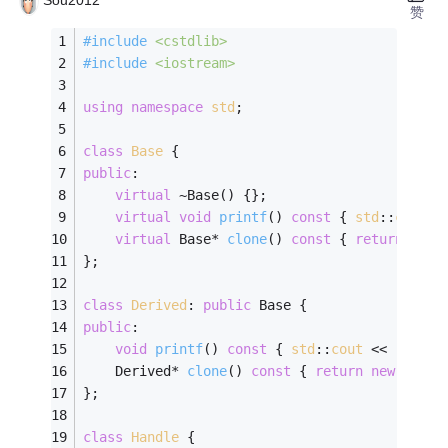
赞
#
include
<cstdlib>
#
include
<iostream>
using
namespace
std
;
class
Base
 {
public
:
virtual
 ~Base() {};
virtual
void
printf
()
const
{ 
std
::
cout
 <
virtual
 Base* 
clone
()
const
{ 
return
new
 
};
class
Derived
:
public
 Base {
public
:
void
printf
()
const
{ 
std
::
cout
 << 
" Clas
Derived* 
clone
()
const
{ 
return
new
 Deriv
};
class
Handle
 {