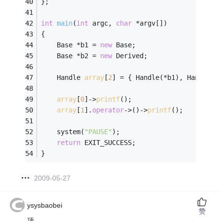
};
int
main
(
int
 argc, 
char
 *argv[])
{
    Base *b1 = 
new
 Base;
    Base *b2 = 
new
 Derived;
    Handle 
array
[
2
] = { Handle(*b1), Handle(*
array
[
0
]->
printf
();
array
[
1
].
operator
->()->
printf
();
    system(
"PAUSE"
);
return
 EXIT_SUCCESS;
}
2009-05-27
ysysbaobei
赞
顶