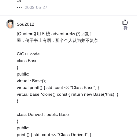
2009-05-27
Sou2012
赞
[Quote=引用 5 楼 adventurelw 的回复:]
晕，例子书上有啊，那个个人认为并不复杂
C/C++ code
class Base
{
public:
virtual ~Base();
virtual printf() { std::cout << "Class Base"; }
virtual Base *clone() const { return new Base(*this); }
};
class Derived : public Base
{
public:
printf() { std::cout << "Class Derived"; }