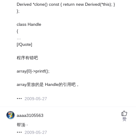
Derived *clone() const { return new Derived(*this); }
};
class Handle
{
…
[/Quote]
程序有错吧
array[0]->printf();
array里放的是 Handle的引用吧，
2009-05-27
aaaa3105563
赞
帮顶··
2009-05-27