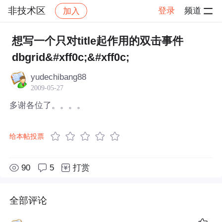
非技术区
登录
频道
加入
帖子详情
社区
非技术区
想写一个只对title起作用的双击事件
dbgrid&#xff0c;&#xff0c;
yudechibang88
2009-05-27
多谢各位了。。。。
给本帖投票
90
5
打赏
全部评论