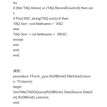
try
if (Not TAQ.Active) or (TAQ.RecordCount=0) then exi
t;
if Pos('ASC',string(TAQ.sort))=0 then
TAQ.Sort :=col.fieldname + ' ASC'
else
TAQ.Sort := col.fieldname + ' DESC';
except
exit;
end;
end;
调用：
procedure TForm_yyxx.RzDBGrid1TitleClick(Colum
n: TColumn);
begin
SortTitle(TADOQuery(RzDBGrid1.DataSource.DataS
et),RzDBGrid1,column);
end;