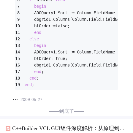
begin
    ADOQuery1.Sort := Column.FieldName + 
' AS
    dbgrid1.Columns[Column.Field.FieldNo-
1
].T
    blOrder:=false;
end
else
begin
    ADOQuery1.Sort := Column.FieldName + 
' DE
    blOrder:=true;
    dbgrid1.Columns[Column.Field.FieldNo-
1
].T
end
;
end
;
end
;
2009-05-27
——到底了——
C++Builder VCL GUI组件深度解析：从原理到高级应用实践