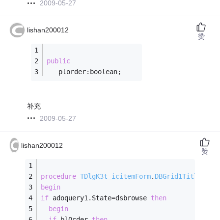
2009-05-27
lishan200012
赞
public
   plorder:boolean;
补充
2009-05-27
lishan200012
赞
procedure
TDlgK3t_icitemForm
.
DBGrid1TitleClic
begin
if
 adoquery1.State=dsbrowse 
then
begin
if
 blOrder 
then