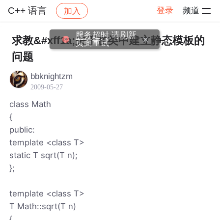
C++ 语言
登录
频道
加入
帖子详情
社区
C++ 语言
服务超时,请刷新
求教&#xff1a;关于在类中建立静态模板的
页面重试
问题
bbknightzm
2009-05-27
class Math
{
public:
template <class T>
static T sqrt(T n);
};
template <class T>
T Math::sqrt(T n)
{