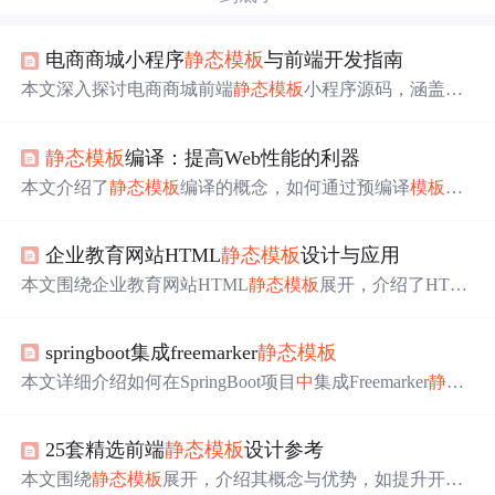
电商商城小程序
静态
模板
与前端开发指南
本文深入探讨电商商城前端
静态
模板
小程序源码，涵盖前
端开发、
静态
模板
设计、微信小程序开发等内容。介绍前
端技术栈及在电商
中
的应用，阐述
静态
模板
在原型构建
中
静态
模板
编译：提高Web性能的利器
的作用，讲解微信小程序开发技术要求、用户体验优化与
审核规范，还强调了
静态
模板
源码在学习和开发实践
中
的
本文介绍了
静态
模板
编译的概念，如何通过预编译
模板
减
价值。
少服务器和客户端的负担，提升页面加载速度，以及其在
Web开发
中
的应用和优势。
企业教育网站HTML
静态
模板
设计与应用
本文围绕企业教育网站HTML
静态
模板
展开，介绍了HTM
L
静态
模板
概念、组成及在网站
中
的应用。阐述网站设计
特点、用户体验、关键页面功能、个性化页面设计等内
springboot集成freemarker
静态
模板
容。还讲解了CSS和JavaScript的应用，以及响应式设计的
原理、策略和对SEO的影响，助力构建功能强大的网站。
本文详细介绍如何在SpringBoot项目
中
集成Freemarker
静态
模板
，包括导入依赖、创建
静态
模板
、实体
类
定义及运行
示例。通过具体代码展示，帮助读者快速上手。
25套精选前端
静态
模板
设计参考
本文围绕
静态
模板
展开，介绍其概念与优势，如提升开发