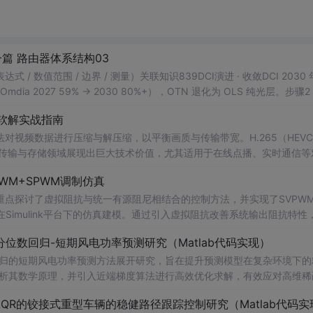
篇 路由器体系结构03
值范围 / 边界 / 测量）关联知识839DCI演进 · 收敛DCI 2030 
a 2027 59% → 2030 80%+），OTN 退化为 OLS 纯光层。步骤
 600–1000km。步骤3：方向三：AI 集群 DCI 催生 1.6T/3.2T 超短距
65 软解实战指南
视频数据进行压缩与解压缩，以平衡画质与传输带宽。H.265（HEV
频传输与存储领域展现出巨大技术价值，尤其适用于在线点播、实时通信等
在碎片化问题，为解决这一工程挑战，开发者常借助WebAssembly技
WM+SPWM调制仿真
的模块，实现纯软件解码。本文聚焦于**WebAssembly**与
点探讨了虚拟阻抗与统一有源阻尼相结合的控制方法，并实现了SVPW
Simulink平台下的仿真建模。通过引入虚拟阻抗改善系统输出阻抗特性
问题，从而提升逆变器在弱电网条件下的并网稳定性与电能质量。研究涵盖
位数回归-短期风电功率预测研究（Matlab代码实现）
果评估，同时拓展涉及正负序分离、中点电位平衡、DPWMA调制等关
回归的短期风电功率预测方法展开研究，旨在提升预测模型在复杂环境下的
ATLAB/Simulink仿真环境的专业人士；; 使用场景及目标：
剖析其数学原理，并引入近端梯度算法进行高效优化求解，有效应对高维稀
深入研究；②支撑学位论文撰写、学术期刊投稿或科研项目申报中的仿
算法实现与仿真实验，利用实际风电数据验证了该方法在不同分位点下的预测
QR的铰接式重型车辆的稳健路径跟踪控制研究（Matlab代码实
此外，文档还整合了电力系统、机器学习、路径规划等多个领域的相关科
术原型支持；; 阅读建议：建议读者结合提供的Simulin