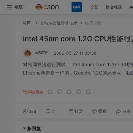
全部
博文收录
A
导航
社区
英特尔边缘计算技术
帖子详情
intel 45nm core 1.2G CPU性能
2009-05-27 11:30:38
y456789
对相同算法进行测试，intel 45nm core 1.2G CPU
L1cache两者是一样的，l2cache 1.2G的还更
给本帖投票
226
7
打赏
分享
收藏
7 条
回复