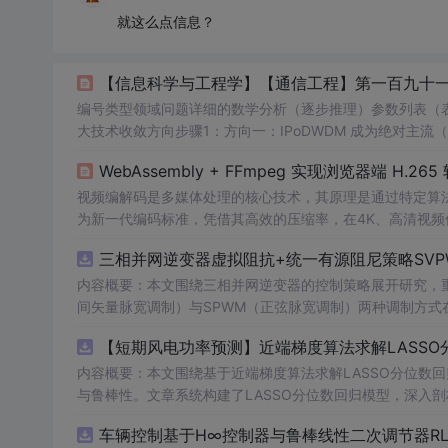
就这么点信息？
【信息科学与工程学】【通信工程】第一百九十一
编号类型领域问题详细的数学分析（逐步推理）参数列表（表达式 / 数
大技术收敛方向步骤1：方向一：IPoDWDM 成为绝对主流（Omdi
向二：800ZR+ 取代 400ZR 成为主力速率，PCS 使 800G 达
WebAssembly + FFmpeg 实现浏览器端 H.2
0km）相干模块（OSFP-X
视频编解码是多媒体处理的核心技术，其原理是通过特定算法对
为新一代编码标准，凭借其高效的压缩率，在4K、高清视
宽敏感的应用场景。然而，浏览器环境对H.265的原生支持存
三相并网逆变器虚拟阻抗+统一有源阻尼策略SVP
成熟的C/C++库（如FFmpeg）编译为可在浏览器中高效运行
内容概要：本文围绕三相并网逆变器的控制策略展开研究，重
间矢量脉宽调制）与SPWM（正弦脉宽调制）两种调制方式在
合统一有源阻尼技术有效抑制LC或LCL滤波器引起的谐振
【短期风电功率预测】近端梯度算法求解LASSO分
制策略的设计、调制算法的实现、动态响应分析及谐波抑制效
术，构建了完整的高
内容概要：本文围绕基于近端梯度算法求解LASSO分位数
性能
并网逆变器控制系统仿真体系。; 适合人群：适用于从事电力电子、新能源发电、智能电网及相关领域的研究生、
科研人员和工程技术人员，特别是具备三相并网逆变器控制理论基础并熟悉M
与鲁棒性。文章系统构建了LASSO分位数回归模型，深入
①用于高校与科研机构开展并网逆变器稳定性与控制策略的
据与异常值干扰等问题。通过Matlab平台完成了完整的
车辆控制基于H∞控制器与鲁棒线性二次调节器RL
工作；③为企业研发高
，结果表明其相较于传统方法具有更强的稳定性和准确性。
性能
、高可靠性的并网逆变器产品提供先进的控制方案与技