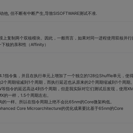
, 但不断有中断产生,导致SISOFTWARE测试不准.
是在一个硬模上复制两个双核模块。因此，一般而言，如果对同一进程使用双核并行
的亲和性（Affinity）
SSE4.1指令集，并且在执行单元上增加了一个独立的128位Shuffle单元，使得
来的2个周期缩减到1个周期，而执行延迟也从原来的2个周期缩减到1个周期
TRW等指令的延迟高达4到5个周期，但是我实际对它们测试后发现，使用X
MX的一样，1.5个周期左右。
构的一样。所以在指令周期上绝不会比65nm的Core微架构低。
 Core Microarchitecture的优化成果要比基于65nm的Core