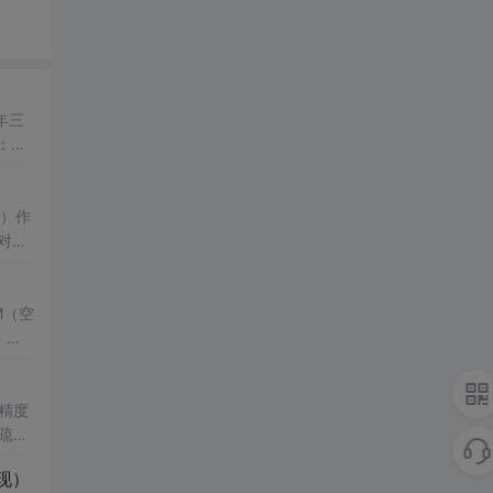
年三
2：方
（<1
C）作
对带
术，将
M（空
，结
了控
键技
精度
疏数
真验证
性能
现）
研方