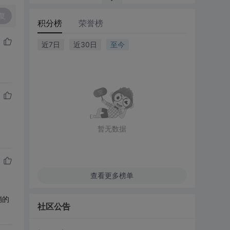
复
积分榜
荣誉榜
近7日
近30日
至今
暂无数据
查看更多榜单
销的
社区公告