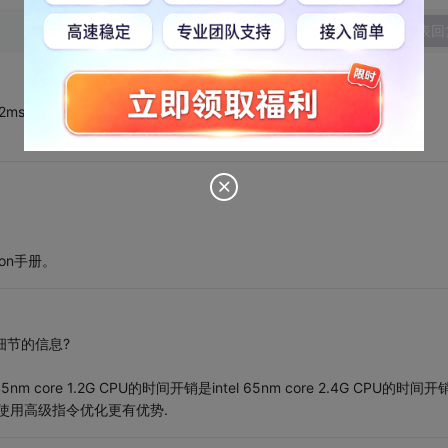
发表回
2ms说明不了问题。
tion手册。
个细节的信息?
core 1.2G CPU的时间开销是intel 65nm core 2.4G CPU的时间开
 CPU上使用高级指令优化更有优势.