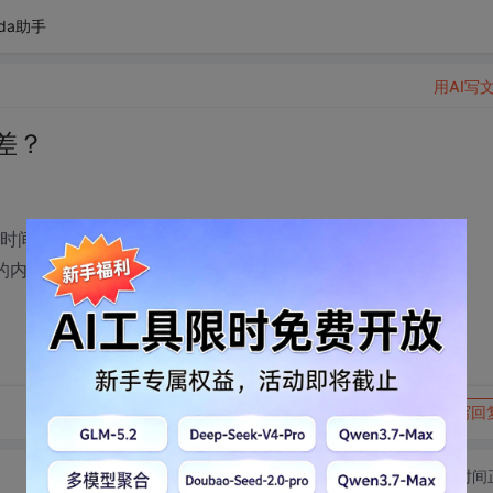
da助手
用AI写
很差？
的时间开销是intel 65nm core 2.4G CPU的时间开销的3倍，
大，我的内存两台机器上都是2G。
转发到动态
举报
写回
切换为时间