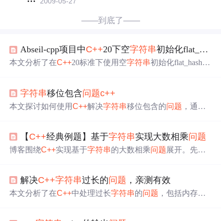
2009-05-27
——到底了——
Abseil-cpp项目中
C++
20下空
字符串
初始化flat_hash_map的内存
本文分析了在
C++
20标准下使用空
字符串
初始化flat_hash_
map时出现的内存
问题
。
问题
源于
C++
20新增构造函数导致
的初始化行为变化，涉及初始化列表语法差异、宏展开
问
字符串
移位包含
问题
c++
题
及标准库行为一致性。文章提供了多种解决方案及最佳
实践，包括避免
问题
宏、修改初始化方式及调整宏定义，
本文探讨如何使用
C++
解决
字符串
移位包含的
问题
，通过
帮助开发者规避兼容性
问题
。
实例代码展示具体的实现步骤，帮助读者理解
字符串
处理
的技巧和
C++
的编程思想。
【
C++
经典例题】基于
字符串
实现大数相乘
问题
博客围绕
C++
实现基于
字符串
的大数相乘
问题
展开。先介
绍
问题
，因内置整数类型有范围限制，需以
字符串
形式处
理大整数乘法。接着给出解题思路，模拟手工乘法，包含
解决
C++
字符串
过长的
问题
，亲测有效
特殊情况处理、反转
字符串
等步骤。还进行代码实现与详
细分析，最后分析复杂度，时间为O(m*n)，空间为O(m+
本文分析了在
C++
中处理过长
字符串
的
问题
，包括内存限
n)。
制、性能影响和API限制。提供了优化内存使用、
字符串
分割以及检查外部API的解决思路，并给出了代码示例。