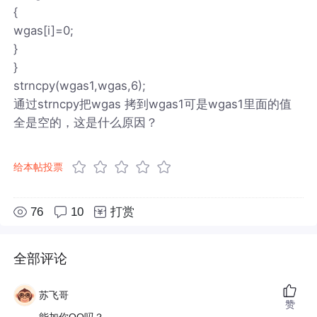
{
wgas[i]=0;
}
}
strncpy(wgas1,wgas,6);
通过strncpy把wgas 拷到wgas1可是wgas1里面的值
全是空的，这是什么原因？
给本帖投票
76
10
打赏
全部评论
苏飞哥
赞