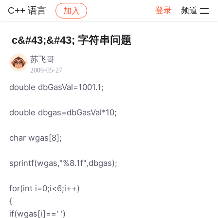
C++ 语言
登录
频道
加入
帖子详情
社区
C++ 语言
c&#43;&#43; 字符串问题
苏飞哥
2009-05-27
double dbGasVal=1001.1;
double dbgas=dbGasVal*10;
char wgas[8];
sprintf(wgas,"%8.1f",dbgas);
for(int i=0;i<6;i++)
{
if(wgas[i]==' ')