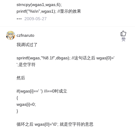
strncpy(wgas1,wgas,6);
printf("%s\n",wgas1); //显示的效果
2009-05-27
czfnaruto
赞
我调试过了
sprintf(wgas,"%8.1f",dbgas); //这句话之后 wgas[0]='
';是空字符
然后
if(wgas[i]==' ') //i==0时成立
{
wgas[i]=0;
}
循环之后 wgas[0]='\0'; 就是空字符的意思