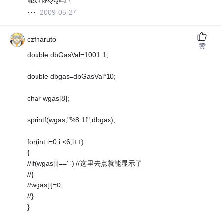
能加你QQ吗？
2009-05-27
czfnaruto
赞
double dbGasVal=1001.1;
double dbgas=dbGasVal*10;
char wgas[8];
sprintf(wgas,"%8.1f",dbgas);
for(int i=0;i <6;i++)
{
//if(wgas[i]==' ') //这里去点就能显示了
//{
//wgas[i]=0;
//}
}