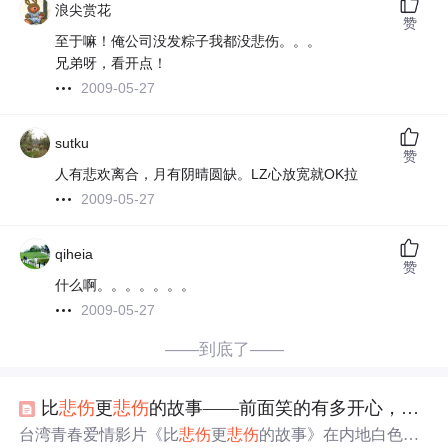
浪尖赏花
赞
至于嘛！俺公司没发粽子我都没悲伤。。。
兄弟呀，看开点！
2009-05-27
sutku
赞
人有悲欢离合，月有阴晴圆缺。LZ心放宽就OK拉
2009-05-27
qiheia
赞
什么啊。。。。。。。
2009-05-27
——到底了——
比
悲伤
更
悲伤
的故事——前面笑的有多开心，后面哭的就有多惨！！
台湾青春爱情影片《比
悲伤
更
悲伤
的故事》在内地白色情