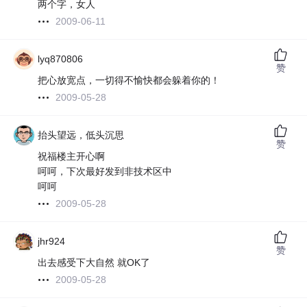
两个字，女人
2009-06-11
lyq870806
赞
把心放宽点，一切得不愉快都会躲着你的！
2009-05-28
抬头望远，低头沉思
赞
祝福楼主开心啊
呵呵，下次最好发到非技术区中
呵呵
2009-05-28
jhr924
赞
出去感受下大自然 就OK了
2009-05-28