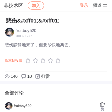
非技术区
登录
频道
加入
帖子详情
社区
非技术区
悲伤&#xff01;&#xff01;
fruitboy520
2009-05-27
悲伤静静地来了，但要尽快地离去。
给本帖投票
146
10
打赏
全部评论
fruitboy520
赞