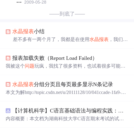
2009-05-28
——到底了——
水晶报表
小结
差不多有一两个月了，我都是在使用
水晶报表
，我们从
不认识，到现在有点熟了。而我也只能说有点熟，因为在
众多的高手面前我不想班门弄斧，因为公司规定，从这个
报表加载失败（Report Load Failed）
星期开始，每周五都要讲解自个做的东西，而我，好像一
直对着的就是
水晶报表
。只能小结下，练习下，希望能够
我被这个
问题
玩疯，我找了很多资料，也试着很多可能，
有人给我些建议吧。 在忙碌
水晶报表
的这段时间，真的
很谢谢图表区的朋友们的帮忙，特别是
泰哥
和立双，给了
很谢谢各位朋友，特别是
泰哥
，因为有他，所以图表区才
很多帮助http://blog.csdn.net/luols/archive/2010/11/17/6014022.
会很活跃。 今天写的东西也是看着前辈的，所以多多体
水晶报表
分组分页且每页最多显示N条记录
aspx这个链接是解决的方法，刚开始我按照这个方案也没
谅。 （一）
水晶报表
初识 我用的是asp.net（C#）语
有解决，纠结了很久，知道最近我把系统优化，最后的
问
本文为解http://topic.csdn.net/u/20111128/10/041ccade-1fa9-4b
言，其
题
还是自己的代码身上，所以上面的方法是能够解决的。
b2-b1ad-72430b233a97.html?50470所作 先确认下原帖需
故障描述：VS2005的
水晶报表
在WEB应用程序中多次使用
求： 1、详细节最多5条记录（不能超过5条）； 2、无论前
后,就会出现加载报表失败.重启WEB服务器又正常了.过一
【计算机科学】C语言基础语法与编程实践：湖南科技大学期末考试核心知识点解析
一组是否满5条记录，每个新组都要另起一页 主要就这两
段时间又出同样
问题
用户使用
点。 我们知道每页最多显示N条的控制方法，打开节专
内容概要：本文档为湖南科技大学C语言期末考试的试题
家，在详细节后面新建页公式编辑：
库，主要包含多套选择题，涵盖C语言的基础知识点，如
基本数据类型、运算符与表达式、控制结构（if、switch、