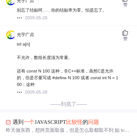
光宇广贞
赞
别忘了结贴呵……你的结贴率为零。怕是忘了。
2009-05-28
光宇广贞
赞
int a[n]
不允许，数组长度须为常量。
还有 const N 100 这种，非C++标准，虽然C是允许
的，但是尽量写成 #define N 100 或者 const int N = 1
00；这种
2009-05-28
——到底了——
遇到
一个
JAVASCRIPT
比较
怪
的
问题
昨天做东西，想跨页面取值，但是怎么取都取不到 如 top.h
tm -------------------- xml 代码 &lt;input type="text" name="tes