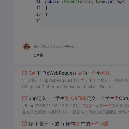
public
Stvdent
(
string
 Name,
int
 Age)
{
}
sn173453751
2009-05-28
C#我
C#
下 FtpWebRequest
类
的
一个
小
问题
近日用到了FtpWebRequest这个
类
，用于连接到FTP服务
bR
php定义
一个
学生
类
_
C#
问题
定义
一个
学生
类
CStu
#5zhp2232011-03-23 12:191、“在
类
中设置
一个
变量来记
且在构造函数中进行加12、“重载输入/输出成员函数以便输
udent中的输入/输出方法进行不同的操作，CStudent中的输入/输
修订 基于
C#
的ftp操作
类
中的
一个
问题