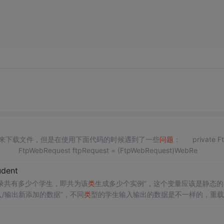
器来下载文件，但是在使用下面代码的时候遇到了一些
问题
： private F
equest GetRequest(string url, bool useBinary) { FtpWebRequest ftpRequest = (FtpWebRequest)WebRe
dent
录共有多少个学生，即共为该
类
生成多少个实例”，这个变量应该是静态的
入/输出新添加的数据”，不同
类
型的学生输入输出的数据是不一样的，重载C
出方法应该是虚方法class CStudent{pu...