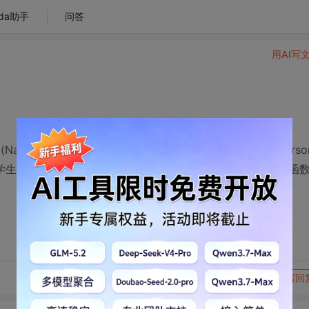
da助手
问答
用AI写
Name)，年龄（Age），性别（Sex），等字段，然后对Perso
存放学生的5们课的成绩，并能求出平均成绩，要求对该类的构造函
转发到动态
举报
写回