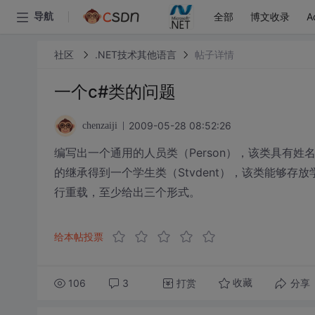
全部
博文收录
A
导航
社区
.NET技术其他语言
帖子详情
一个c#类的问题
2009-05-28 08:52:26
chenzaiji
编写出一个通用的人员类（Person），该类具有姓名(
的继承得到一个学生类（Stvdent），该类能够
行重载，至少给出三个形式。
给本帖投票
106
3
打赏
分享
收藏