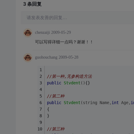
3 条
回复
请发表友善的回复…
chenzaiji
2009-05-29
可以写得详细一点吗？谢谢！！
guohouchang
2009-05-28
//第一种,无参构造方法
public
Stvdent
()
{}
//第二种
public
Stvdent
(
string
 Name,
int
 Age,
i
{
}
//第三种