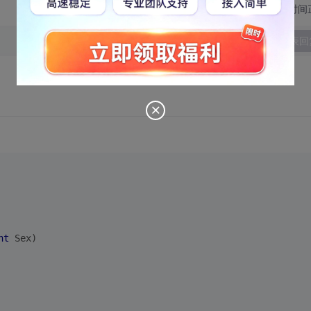
切换为时间
发表回
nt
 Sex)