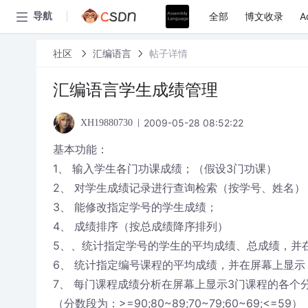
全部
博文收录
A
导航
社区
汇编语言
帖子详情
汇编语言学生成绩管理
2009-05-28 08:52:22
XH19880730
基本功能：
1、 输入学生各门功课成绩；（假设3门功课）
2、 对学生成绩记录进行查询检索（按学号、姓名）
3、 能修改指定学号的学生成绩；
4、 成绩排序（按总成绩降序排列）
5、、统计指定学号的学生的平均成绩、总成绩，并
6、 统计指定编号课程的平均成绩，并在屏幕上显示
7、 每门课程成绩分析在屏幕上显示3门课程的各个
（分数段为：>=90;80~89;70~79;60~69;<=59）