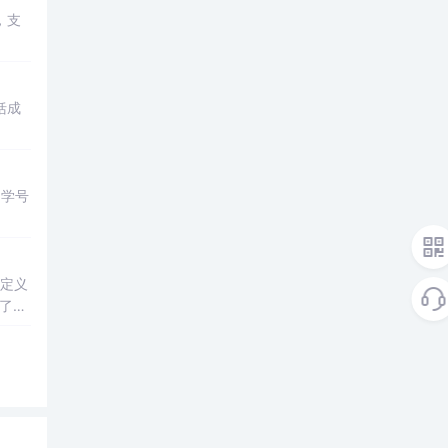
，支
括成
、学号
定义
了对