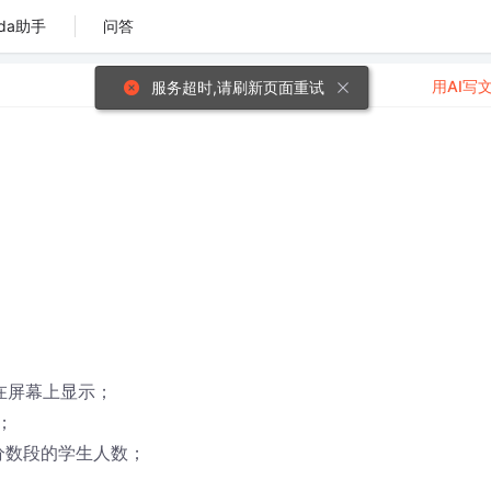
da助手
问答
用AI写
服务超时,请刷新页面重试
在屏幕上显示；
；
分数段的学生人数；