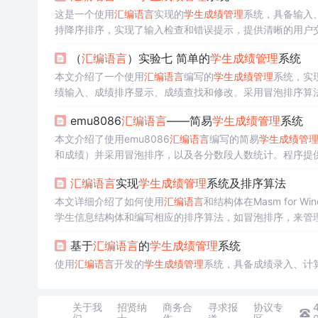
这是一个使用
汇编语言
实现的
学生成绩管理
系统，具备输入
持降序排序，实现了输入检查和错误提示，提供清晰的用户
（
汇编语言
）实验七 简单的
学生成绩管理
系统
本文介绍了一个使用
汇编语言
编写的
学生成绩管理
系统，实
绩输入、成绩排序显示、成绩查找和修改。采用冒泡排序算
emu8086
汇编语言
——简易
学生成绩管理
系统
本文介绍了使用emu8086
汇编语言
编写的简易
学生成绩管
和成绩）并采用冒泡排序，以及各分数段人数统计。程序提
汇编语言
实现
学生成绩管理
系统及排序算法
本文详细介绍了如何使用
汇编语言
和结构体在Masm for W
学生信息结构体和编写相应的排序算法，如冒泡排序，来管理
汇编语言
基础概念的理解，而且提升了运用
汇编语言
解决实
基于
汇编语言
的
学生成绩管理
系统
使用
汇编语言
开发的
学生成绩管理
系统，具备成绩录入、计
关于我
招贤纳
商务合
寻求报
协议专