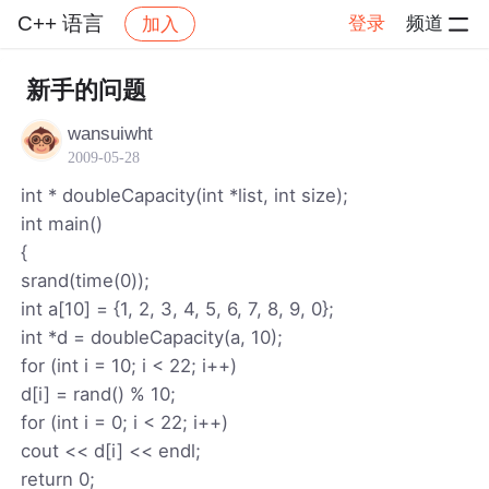
C++ 语言
登录
频道
加入
帖子详情
社区
C++ 语言
新手的问题
wansuiwht
2009-05-28
int * doubleCapacity(int *list, int size);
int main()
{
srand(time(0));
int a[10] = {1, 2, 3, 4, 5, 6, 7, 8, 9, 0};
int *d = doubleCapacity(a, 10);
for (int i = 10; i < 22; i++)
d[i] = rand() % 10;
for (int i = 0; i < 22; i++)
cout << d[i] << endl;
return 0;