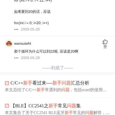
for (int i = 0; i < 22; i++)
如果要到20的话，应该
for(int i = 0; i<20; i++)
2009-05-28
wansuiwht
赞
那个循环为什么可以到22呢. 应该是20啊
2009-05-28
——到底了——
C/C++
新手
看过来----
新手
问题
汇总分析
本文总结了C/C++
新手
常遇到的
问题
，包括scanf的使用误
区、分号的使用、全角半角字符、输入缓冲区的换行符、
逻辑判断与赋值混淆、指针与数组、二维数组与指针、size
【BLE】CC2541之
新手
常见
问题
集
of的误用、项目类型选择、switch...case的限制、整除错
误、链表节点创建等，并计划逐一给出解决办法和注意事
本文集合了关于CC2541 BLE蓝牙
新手
常见的
问题
解答，包