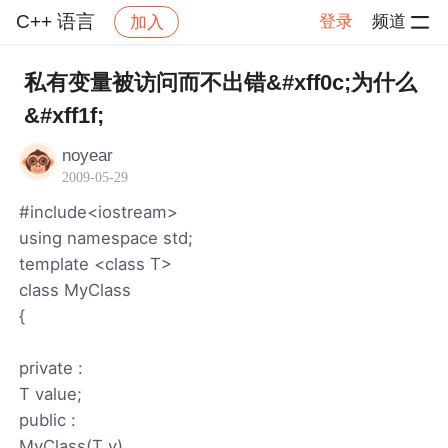
C++ 语言
登录
频道
加入
帖子详情
社区
C++ 语言
私有变量被访问而不出错&#xff0c;为什么
&#xff1f;
noyear
2009-05-29
#include<iostream>
using namespace std;
template <class T>
class MyClass
{
private :
T value;
public :
MyClass(T v)