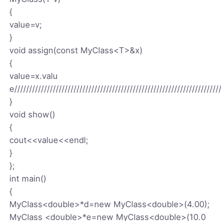
{
value=v;
}
void assign(const MyClass<T>&x)
{
value=x.valu
e/////////////////////////////////////////////////////////////////////
}
void show()
{
cout<<value<<endl;
}
};
int main()
{
MyClass<double>*d=new MyClass<double>(4.00);
MyClass <double>*e=new MyClass<double>(10.0