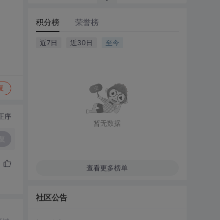
积分榜
荣誉榜
近7日
近30日
至今
复
正序
暂无数据
复
查看更多榜单
社区公告