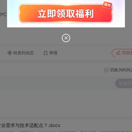
PCM数据来改变音量，不用依赖系统函数了
转发到动态
举报
写回
切换为时间
发表回
需求与技术适配点？.docx