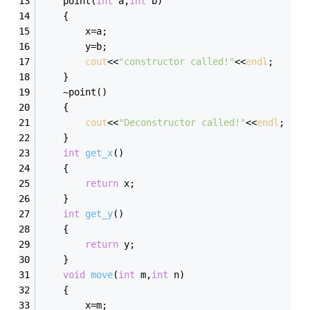
	point(
int
 a,
int
 b)
	{
		x=a;
		y=b;
cout
<<
"constructor called!"
<<
endl
;
	}
	~point()
	{
cout
<<
"Deconstructor called!"
<<
endl
;
	}
int
get_x
()
	{
return
 x;
	}
int
get_y
()
	{
return
 y;
	}
void
move
(
int
 m,
int
 n)
	{
		x=m;