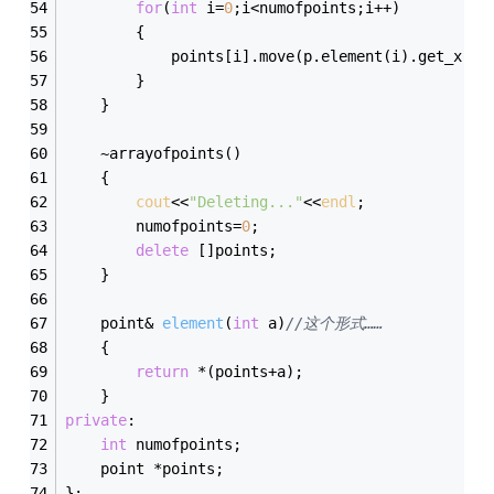
for
(
int
 i=
0
;i<numofpoints;i++)
		{
			points[i].move(p.element(i).get_x()
		}
	}
	~arrayofpoints()
	{
cout
<<
"Deleting..."
<<
endl
;
		numofpoints=
0
;
delete
 []points;
	}
point& 
element
(
int
 a)
//这个形式……
	{
return
 *(points+a);
	}
private
:
int
 numofpoints;
	point *points;
};