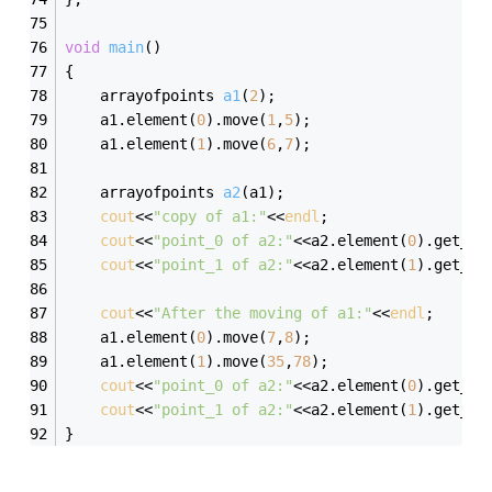
void
main
()
{
arrayofpoints 
a1
(
2
)
;
	a1.element(
0
).move(
1
,
5
);
	a1.element(
1
).move(
6
,
7
);
arrayofpoints 
a2
(a1)
;
cout
<<
"copy of a1:"
<<
endl
;
cout
<<
"point_0 of a2:"
<<a2.element(
0
).get_x(
cout
<<
"point_1 of a2:"
<<a2.element(
1
).get_x(
cout
<<
"After the moving of a1:"
<<
endl
;
	a1.element(
0
).move(
7
,
8
);
	a1.element(
1
).move(
35
,
78
);
cout
<<
"point_0 of a2:"
<<a2.element(
0
).get_x(
cout
<<
"point_1 of a2:"
<<a2.element(
1
).get_x(
}