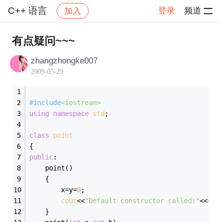
C++ 语言
登录
频道
加入
帖子详情
社区
C++ 语言
有点疑问~~~
zhangzhongke007
2009-05-29
#
include
<iostream>
using
namespace
std
;
class
point
{
public
:
	point()
	{
		x=y=
0
;
cout
<<
"Default constructor called!"
<<
end
	}