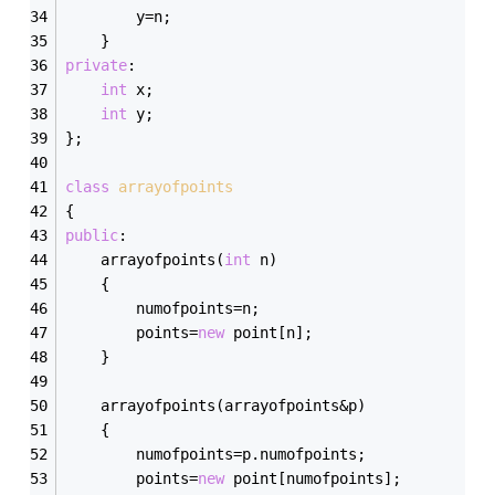
		y=n;
	}
private
:
int
 x;
int
 y;
};
class
arrayofpoints
{
public
:
	arrayofpoints(
int
 n)
	{
		numofpoints=n;
		points=
new
 point[n];
	}
	arrayofpoints(arrayofpoints&p)
	{
		numofpoints=p.numofpoints;
		points=
new
 point[numofpoints];