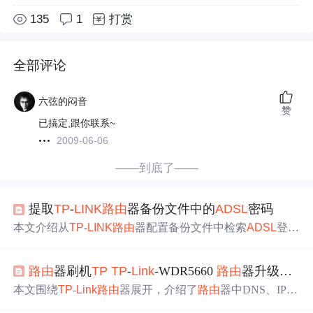
135
1
打赏
全部评论
六弦的闷音
赞
已搞定,跟你联系~
2009-06-06
——到底了——
提取
TP
-
LINK
路由
器备份文件中的
ADSL
密码
本文介绍从
TP
-
LINK
路由
器配置备份文件中检索
ADSL
登录
凭据的方法，解析备份文件的产生、内容和存储。阐述密
码检索技术，强调密码管理和网络安全的重要性，介绍Ro
路由
器刷机
TP
TP
-
Link
-WDR5660
路由
器升级宽带速度
uterPassView软件使用。还提及备份文件安全保管、定期更
新
路由
器固件及更新后的安全检查。
本文围绕
TP
-
Link
路由
器展开，介绍了
路由
器中DNS、IP地
址、MAC和LAN等设置，还说明了OpenWrt下载与
TP
-
Link