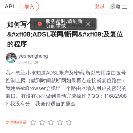
API
登录
频道
加入
帖子详情
社区
API
服务超时,请刷新
如何写个控制TP-LINK402路由
页面重试
&#xff08;ADSL联网/断网&#xff09;及复位
的程序
yeshengheng
2009-05-29
我不想让小孩知道ADSL帐户及密码,所以想用路由拨号
控制上网（做到时间就断网如果再点连接就复位路由）
我用WebBrowser会弹出一个路由器输入用户及密码的
窗口。有没有办法做到自动完成操作？QQ：11682908
2 我没有分，我会付适当的酬金
给本帖投票