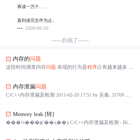
再读一万个……
直到读完文件为止。
2009-05-29
——到底了——
内存的
问题
这段时间调查内存
问题
表现的行为是
程序
占有越来越多 起
初怀疑泄漏 从内存池的诊断信息 看 只涨了1M 系统
可用内
存
少4M 怀疑内存池未管理的部分泄漏 经过调查 这部分的
内存泄漏
问题
峰值少于 700k 后来又测试：启动是内存池全部提交虚拟内
存块 结果根本无法运行 只能减少现有的
程序
中
缓存 再裁
C/C++内存泄漏及检测 2011-02-20 17:51 by 吴秦, 33769 阅
剪功能 这个系统上面
可用内存
只有35MB 内存的占用量 直
读, 14 评论, 收藏, 编辑 “该死系统存在内存泄漏
问题
”，项
接决定
程序
是否可用 有些人还说
目
中
由于各方面因素，总是有人抱怨存在内存泄漏，系统
Memory leak [转]
长时间运行之后，
可用内存
越来越少，甚至导致了某些服
务失败。内存泄漏是最难发现的常见错误之一，因为除非
���¼���ԭʼ��ҳ��ӡ C/C++内存泄漏及检测 - Blue.
用完内存或调用malloc失败，否则都不会导致任何
问题
。
Giant的专栏 - 博客频道 “该死系统存在内存泄漏
问题
”，项
实际上，使用C/C++这类没有
目
中
由于各方面因素，总是有人抱怨存在内存泄漏，系统